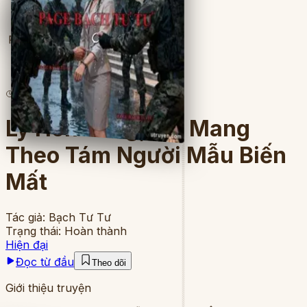
Full
6
lượt đọc
·
8
chương
Ly Hôn Xong, Tôi Mang
Theo Tám Người Mẫu Biến
Mất
Tác giả:
Bạch Tư Tư
Trạng thái:
Hoàn thành
Hiện đại
Đọc từ đầu
Theo dõi
Giới thiệu truyện