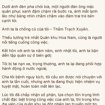
Dưới ánh đèn pha chói loà, một người đàn ông mặc
quân phục xanh đậm chậm rãi bước ra, ánh mắt lạnh
lẽo như băng nhìn chằm chằm vào đám trai trẻ bên
cạnh tôi.
Anh ta là chồng cũ của tôi – Thẩm Trạch Xuyên.
Thiếu tướng trẻ nhất Quân khu Hoa Nam, cũng là người
nổi tiếng cuồng công việc.
Kết hôn với anh ta năm năm, sinh nhật tôi, anh ta bận
diễn tập quân sự ở biên giới;
Tôi bị tai nạn xe, trọng thương, anh ta lại đang phối hợp
hành động ở nước ngoài;
Cha tôi bệnh nguy kịch, tôi cầu xin được nói chuyện với
anh ta lần cuối, nhưng anh ta đang thực hiện nhiệm vụ
tuyệt mật, hoàn toàn mất liên lạc.
Lúc tôi đã chấp nhận số phận, lựa chọn tôn trọng tính
chất đặc biệt trong công việc của anh ta, thì trong khu
đại viện của quân khu lại đột nhiên lan truyền một tin