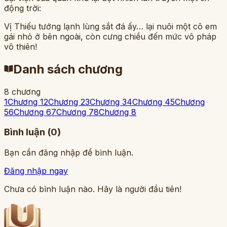
động trời:
Vị Thiếu tướng lạnh lùng sắt đá ấy… lại nuôi một cô em
gái nhỏ ở bên ngoài, còn cưng chiều đến mức vô pháp
vô thiên!
Danh sách chương
8
chương
1
Chương 1
2
Chương 2
3
Chương 3
4
Chương 4
5
Chương
5
6
Chương 6
7
Chương 7
8
Chương 8
Bình luận (
0
)
Bạn cần đăng nhập để bình luận.
Đăng nhập ngay
Chưa có bình luận nào. Hãy là người đầu tiên!