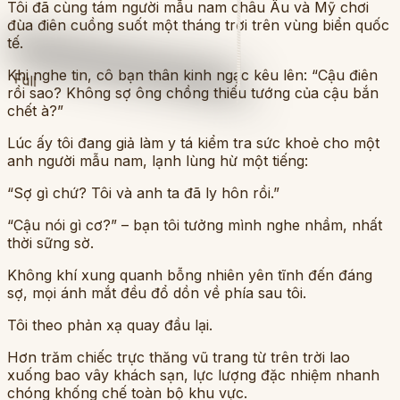
Tôi đã cùng tám người mẫu nam châu Âu và Mỹ chơi
đùa điên cuồng suốt một tháng trời trên vùng biển quốc
tế.
Khi nghe tin, cô bạn thân kinh ngạc kêu lên: “Cậu điên
Full
rồi sao? Không sợ ông chồng thiếu tướng của cậu bắn
chết à?”
Lúc ấy tôi đang giả làm y tá kiểm tra sức khoẻ cho một
anh người mẫu nam, lạnh lùng hừ một tiếng:
“Sợ gì chứ? Tôi và anh ta đã ly hôn rồi.”
“Cậu nói gì cơ?” – bạn tôi tưởng mình nghe nhầm, nhất
thời sững sờ.
Không khí xung quanh bỗng nhiên yên tĩnh đến đáng
sợ, mọi ánh mắt đều đổ dồn về phía sau tôi.
Tôi theo phản xạ quay đầu lại.
Hơn trăm chiếc trực thăng vũ trang từ trên trời lao
xuống bao vây khách sạn, lực lượng đặc nhiệm nhanh
chóng khống chế toàn bộ khu vực.