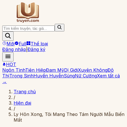
Mới
Full
Thể loại
Đăng nhập
|
Đăng ký
HOT
Ngôn Tình
Tiên Hiệp
Đam Mỹ
Dị Giới
Xuyên Không
Đô
Thị
Trọng Sinh
Huyền Huyễn
Sủng
Nữ Cường
Xem tất cả
→
Trang chủ
/
Hiện đại
/
Ly Hôn Xong, Tôi Mang Theo Tám Người Mẫu Biến
Mất