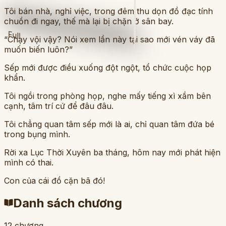
Tôi bán nhà, nghỉ việc, trong đêm thu dọn đồ đạc tính
chuồn đi ngay, thế mà lại bị chặn ở sân bay.
Full
“Chạy vội vậy? Nói xem lần này tại sao mới vén váy đã
muốn biến luôn?”
Sếp mới được điều xuống đột ngột, tổ chức cuộc họp
khẩn.
Tôi ngồi trong phòng họp, nghe mấy tiếng xì xầm bên
cạnh, tâm trí cứ để đâu đâu.
Tôi chẳng quan tâm sếp mới là ai, chỉ quan tâm đứa bé
trong bụng mình.
Rời xa Lục Thời Xuyên ba tháng, hôm nay mới phát hiện
mình có thai.
Con của cái đồ cặn bã đó!
Danh sách chương
12
chương