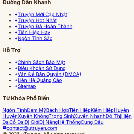
Đường Dẫn Nhanh
Truyện Mới Cập Nhật
Truyện Hot Nhất
Truyện Đã Hoàn Thành
Tiên Hiệp Hay
Ngôn Tình Sắc
Hỗ Trợ
Chính Sách Bảo Mật
Điều Khoản Sử Dụng
Vấn Đề Bản Quyền (DMCA)
Liên Hệ Quảng Cáo
Sitemap
Từ Khóa Phổ Biến
Ngôn Tình
Đam Mỹ
Bách Hợp
Tiên Hiệp
Kiếm Hiệp
Huyền
Huyễn
Xuyên Không
Trọng Sinh
Xuyên Nhanh
Đô Thị
Hiện
Đại
Cổ Đại
Dị Giới
Dị Năng
Hệ Thống
Cung Đấu
contact@utruyen.com