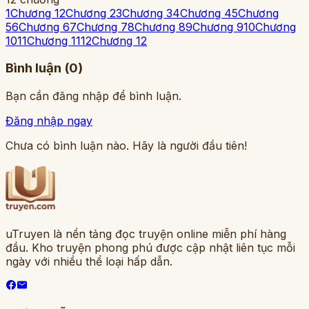
1
Chương 1
2
Chương 2
3
Chương 3
4
Chương 4
5
Chương
5
6
Chương 6
7
Chương 7
8
Chương 8
9
Chương 9
10
Chương
10
11
Chương 11
12
Chương 12
Bình luận (
0
)
Bạn cần đăng nhập để bình luận.
Đăng nhập ngay
Chưa có bình luận nào. Hãy là người đầu tiên!
uTruyen là nền tảng đọc truyện online miễn phí hàng
đầu. Kho truyện phong phú được cập nhật liên tục mỗi
ngày với nhiều thể loại hấp dẫn.