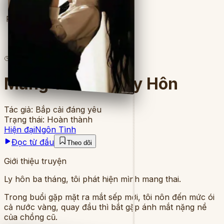
Full
8
lượt đọc
·
12
chương
Mang Thai Sau Ly Hôn
Tác giả:
Bắp cải đáng yêu
Trạng thái:
Hoàn thành
Hiện đại
Ngôn Tình
Đọc từ đầu
Theo dõi
Giới thiệu truyện
Ly hôn ba tháng, tôi phát hiện mình mang thai.
Trong buổi gặp mặt ra mắt sếp mới, tôi nôn đến mức ói
cả nước vàng, quay đầu thì bắt gặp ánh mắt nặng nề
của chồng cũ.