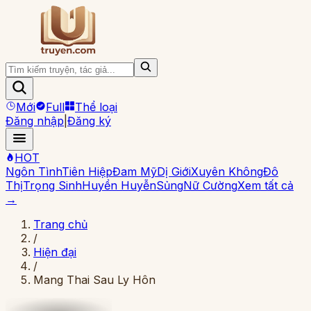
Mới
Full
Thể loại
Đăng nhập
|
Đăng ký
HOT
Ngôn Tình
Tiên Hiệp
Đam Mỹ
Dị Giới
Xuyên Không
Đô
Thị
Trọng Sinh
Huyền Huyễn
Sủng
Nữ Cường
Xem tất cả
→
Trang chủ
/
Hiện đại
/
Mang Thai Sau Ly Hôn