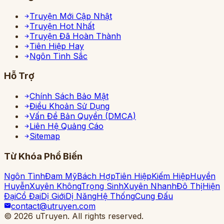
Truyện Mới Cập Nhật
Truyện Hot Nhất
Truyện Đã Hoàn Thành
Tiên Hiệp Hay
Ngôn Tình Sắc
Hỗ Trợ
Chính Sách Bảo Mật
Điều Khoản Sử Dụng
Vấn Đề Bản Quyền (DMCA)
Liên Hệ Quảng Cáo
Sitemap
Từ Khóa Phổ Biến
Ngôn Tình
Đam Mỹ
Bách Hợp
Tiên Hiệp
Kiếm Hiệp
Huyền
Huyễn
Xuyên Không
Trọng Sinh
Xuyên Nhanh
Đô Thị
Hiện
Đại
Cổ Đại
Dị Giới
Dị Năng
Hệ Thống
Cung Đấu
contact@utruyen.com
©
2026
uTruyen. All rights reserved.