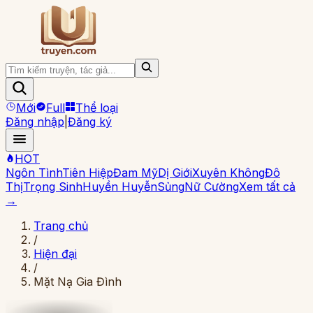
Mới
Full
Thể loại
Đăng nhập
|
Đăng ký
HOT
Ngôn Tình
Tiên Hiệp
Đam Mỹ
Dị Giới
Xuyên Không
Đô
Thị
Trọng Sinh
Huyền Huyễn
Sủng
Nữ Cường
Xem tất cả
→
Trang chủ
/
Hiện đại
/
Mặt Nạ Gia Đình