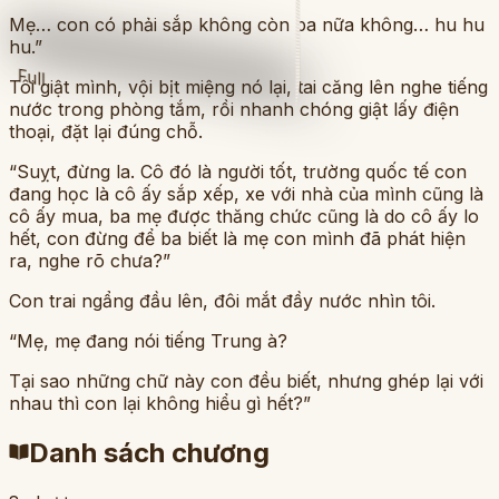
Mẹ… con có phải sắp không còn ba nữa không… hu hu
hu.”
Full
Tôi giật mình, vội bịt miệng nó lại, tai căng lên nghe tiếng
nước trong phòng tắm, rồi nhanh chóng giật lấy điện
thoại, đặt lại đúng chỗ.
“Suỵt, đừng la. Cô đó là người tốt, trường quốc tế con
đang học là cô ấy sắp xếp, xe với nhà của mình cũng là
cô ấy mua, ba mẹ được thăng chức cũng là do cô ấy lo
hết, con đừng để ba biết là mẹ con mình đã phát hiện
ra, nghe rõ chưa?”
Con trai ngẩng đầu lên, đôi mắt đầy nước nhìn tôi.
“Mẹ, mẹ đang nói tiếng Trung à?
Tại sao những chữ này con đều biết, nhưng ghép lại với
nhau thì con lại không hiểu gì hết?”
Danh sách chương