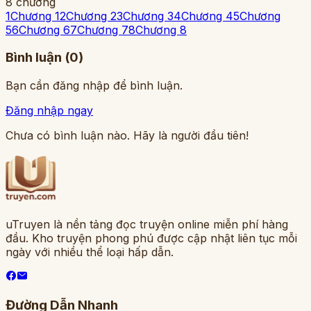
8
chương
1
Chương 1
2
Chương 2
3
Chương 3
4
Chương 4
5
Chương
5
6
Chương 6
7
Chương 7
8
Chương 8
Bình luận (
0
)
Bạn cần đăng nhập để bình luận.
Đăng nhập ngay
Chưa có bình luận nào. Hãy là người đầu tiên!
uTruyen là nền tảng đọc truyện online miễn phí hàng
đầu. Kho truyện phong phú được cập nhật liên tục mỗi
ngày với nhiều thể loại hấp dẫn.
Đường Dẫn Nhanh