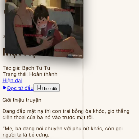
Full
7
lượt đọc
·
8
chương
Mặt Nạ Gia Đình
Tác giả:
Bạch Tư Tư
Trạng thái:
Hoàn thành
Hiện đại
Đọc từ đầu
Theo dõi
Giới thiệu truyện
Đang đắp mặt nạ thì con trai bỗng òa khóc, giơ thẳng
điện thoại của ba nó vào trước mặt tôi.
“Mẹ, ba đang nói chuyện với phụ nữ khác, còn gọi
người ta là bé cưng.