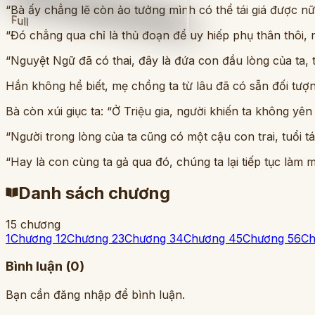
“Bà ấy chẳng lẽ còn ảo tưởng mình có thể tái giá được n
Full
“Đó chẳng qua chỉ là thủ đoạn để uy hiếp phụ thân thôi,
“Nguyệt Ngữ đã có thai, đây là đứa con đầu lòng của ta, 
Hắn không hề biết, mẹ chồng ta từ lâu đã có sẵn đối tượng
Bà còn xúi giục ta: “Ở Triệu gia, người khiến ta không yên
“Người trong lòng của ta cũng có một cậu con trai, tuổi t
“Hay là con cùng ta gả qua đó, chúng ta lại tiếp tục là
Danh sách chương
15
chương
1
Chương 1
2
Chương 2
3
Chương 3
4
Chương 4
5
Chương 5
6
Ch
Bình luận (
0
)
Bạn cần đăng nhập để bình luận.