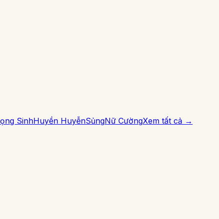
ọng Sinh
Huyền Huyễn
Sủng
Nữ Cường
Xem tất cả →