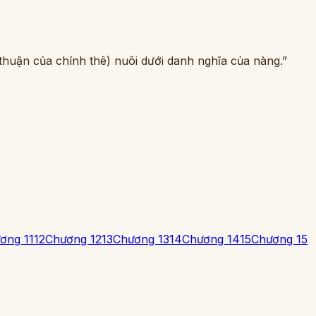
 thuận của chính thê) nuôi dưới danh nghĩa của nàng.”
ơng 11
12
Chương 12
13
Chương 13
14
Chương 14
15
Chương 15