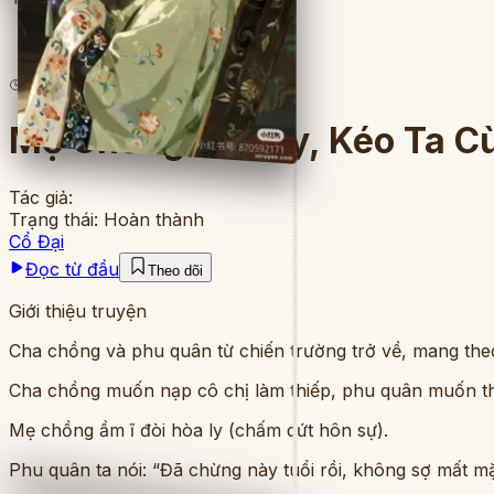
6
lượt đọc
·
15
chương
Mẹ Chồng Hòa Ly, Kéo Ta Cù
Tác giả:
Trạng thái:
Hoàn thành
Cổ Đại
Đọc từ đầu
Theo dõi
Giới thiệu truyện
Cha chồng và phu quân từ chiến trường trở về, mang the
Cha chồng muốn nạp cô chị làm thiếp, phu quân muốn t
Mẹ chồng ầm ĩ đòi hòa ly (chấm dứt hôn sự).
Phu quân ta nói: “Đã chừng này tuổi rồi, không sợ mất mặ