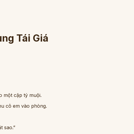
ng Tái Giá
o một cặp tỷ muội.
hu cô em vào phòng.
t sao.”