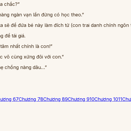
ữa chắc?”
 nàng ngàn vạn lần đừng có học theo.”
ta sẽ để đứa bé này làm đích tử (con trai danh chính ngôn
 để tái giá.
 tâm nhất chính là con!”
ác vô cùng xứng đôi với con.”
m mẹ chồng nàng dâu…”
ương 6
7
Chương 7
8
Chương 8
9
Chương 9
10
Chương 10
11
Chư