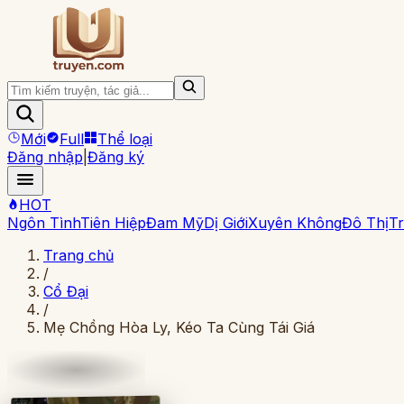
Mới
Full
Thể loại
Đăng nhập
|
Đăng ký
HOT
Ngôn Tình
Tiên Hiệp
Đam Mỹ
Dị Giới
Xuyên Không
Đô Thị
Tr
Trang chủ
/
Cổ Đại
/
Mẹ Chồng Hòa Ly, Kéo Ta Cùng Tái Giá