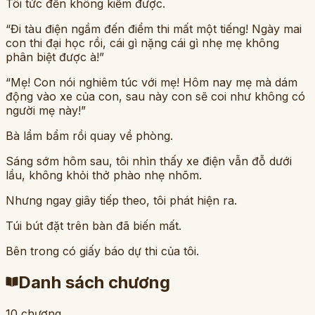
Tôi tức đến không kiềm được.
“Đi tàu điện ngầm đến điểm thi mất một tiếng! Ngày mai
con thi đại học rồi, cái gì nặng cái gì nhẹ mẹ không
phân biệt được à!”
“Mẹ! Con nói nghiêm túc với mẹ! Hôm nay mẹ mà dám
động vào xe của con, sau này con sẽ coi như không có
người mẹ này!”
Bà lẩm bẩm rồi quay về phòng.
Sáng sớm hôm sau, tôi nhìn thấy xe điện vẫn đỗ dưới
lầu, không khỏi thở phào nhẹ nhõm.
Nhưng ngay giây tiếp theo, tôi phát hiện ra.
Túi bút đặt trên bàn đã biến mất.
Bên trong có giấy báo dự thi của tôi.
Danh sách chương
10
chương