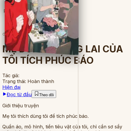
Full
39
lượt đọc
·
10
chương
MẸ DÙNG TƯƠNG LAI CỦA
TÔI TÍCH PHÚC BÁO
Tác giả:
Trạng thái:
Hoàn thành
Hiện đại
Đọc từ đầu
Theo dõi
Giới thiệu truyện
Mẹ tôi thích dùng tôi để tích phúc báo.
Quần áo, mô hình, tiền tiêu vặt của tôi, chỉ cần sơ sẩy