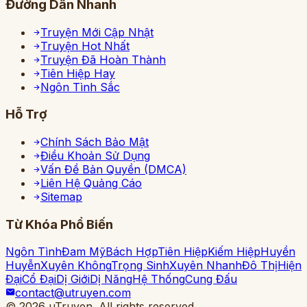
Đường Dẫn Nhanh
Truyện Mới Cập Nhật
Truyện Hot Nhất
Truyện Đã Hoàn Thành
Tiên Hiệp Hay
Ngôn Tình Sắc
Hỗ Trợ
Chính Sách Bảo Mật
Điều Khoản Sử Dụng
Vấn Đề Bản Quyền (DMCA)
Liên Hệ Quảng Cáo
Sitemap
Từ Khóa Phổ Biến
Ngôn Tình
Đam Mỹ
Bách Hợp
Tiên Hiệp
Kiếm Hiệp
Huyền
Huyễn
Xuyên Không
Trọng Sinh
Xuyên Nhanh
Đô Thị
Hiện
Đại
Cổ Đại
Dị Giới
Dị Năng
Hệ Thống
Cung Đấu
contact@utruyen.com
©
2026
uTruyen. All rights reserved.