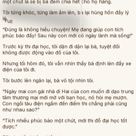
một chút là sẽ bị bà đem chia hết cho họ hàng.
Tôi từng khóc, từng làm ầm lên, bà lại hùng hồn đầy lý
lẽ.
Full
“Đúng là không hiểu chuyện! Mẹ đang giúp con tích
phúc báo đấy! Sau này con mới có ngày lành mà sống!”
Trước kỳ thi đại học, tôi dặn đi dặn lại bà, tuyệt đối
không được động vào đồ của tôi.
Nhưng tối hôm đó, tôi vẫn nhìn thấy bà định lén đẩy xe
điện của tôi đi.
Tôi bước lên ngăn lại, bà vô tội nhìn tôi.
“Ngày mai con gái nhà dì Hai của con muốn đi dạo trung
tâm thương mại mới mở với bạn học, nó hỏi mẹ mượn.
Con ngồi tàu điện ngầm đến điểm thi chẳng phải cũng
như nhau sao?”
“Tích nhiều phúc báo một chút, mới thi đỗ đại học tốt
được.”