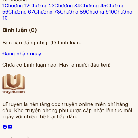
1
Chương 1
2
Chương 2
3
Chương 3
4
Chương 4
5
Chương
5
6
Chương 6
7
Chương 7
8
Chương 8
9
Chương 9
10
Chương
10
Bình luận (
0
)
Bạn cần đăng nhập để bình luận.
Đăng nhập ngay
Chưa có bình luận nào. Hãy là người đầu tiên!
uTruyen là nền tảng đọc truyện online miễn phí hàng
đầu. Kho truyện phong phú được cập nhật liên tục mỗi
ngày với nhiều thể loại hấp dẫn.