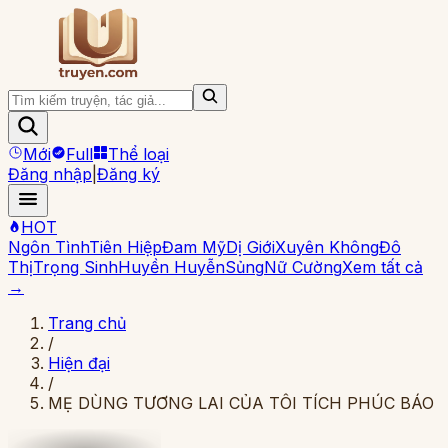
Mới
Full
Thể loại
Đăng nhập
|
Đăng ký
HOT
Ngôn Tình
Tiên Hiệp
Đam Mỹ
Dị Giới
Xuyên Không
Đô
Thị
Trọng Sinh
Huyền Huyễn
Sủng
Nữ Cường
Xem tất cả
→
Trang chủ
/
Hiện đại
/
MẸ DÙNG TƯƠNG LAI CỦA TÔI TÍCH PHÚC BÁO