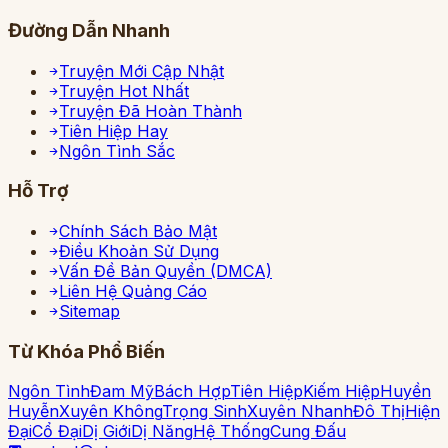
Đường Dẫn Nhanh
Truyện Mới Cập Nhật
Truyện Hot Nhất
Truyện Đã Hoàn Thành
Tiên Hiệp Hay
Ngôn Tình Sắc
Hỗ Trợ
Chính Sách Bảo Mật
Điều Khoản Sử Dụng
Vấn Đề Bản Quyền (DMCA)
Liên Hệ Quảng Cáo
Sitemap
Từ Khóa Phổ Biến
Ngôn Tình
Đam Mỹ
Bách Hợp
Tiên Hiệp
Kiếm Hiệp
Huyền
Huyễn
Xuyên Không
Trọng Sinh
Xuyên Nhanh
Đô Thị
Hiện
Đại
Cổ Đại
Dị Giới
Dị Năng
Hệ Thống
Cung Đấu