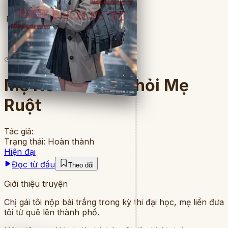
Full
4
lượt đọc
·
9
chương
Mẹ Kế Cứu Tôi Khỏi Mẹ
Ruột
Tác giả:
Trạng thái:
Hoàn thành
Hiện đại
Đọc từ đầu
Theo dõi
Giới thiệu truyện
Chị gái tôi nộp bài trắng trong kỳ thi đại học, mẹ liền đưa
tôi từ quê lên thành phố.