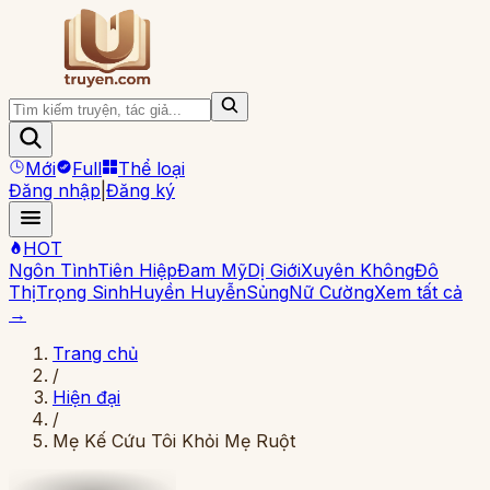
Mới
Full
Thể loại
Đăng nhập
|
Đăng ký
HOT
Ngôn Tình
Tiên Hiệp
Đam Mỹ
Dị Giới
Xuyên Không
Đô
Thị
Trọng Sinh
Huyền Huyễn
Sủng
Nữ Cường
Xem tất cả
→
Trang chủ
/
Hiện đại
/
Mẹ Kế Cứu Tôi Khỏi Mẹ Ruột