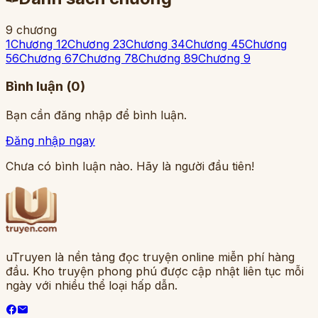
9
chương
1
Chương 1
2
Chương 2
3
Chương 3
4
Chương 4
5
Chương
5
6
Chương 6
7
Chương 7
8
Chương 8
9
Chương 9
Bình luận (
0
)
Bạn cần đăng nhập để bình luận.
Đăng nhập ngay
Chưa có bình luận nào. Hãy là người đầu tiên!
uTruyen là nền tảng đọc truyện online miễn phí hàng
đầu. Kho truyện phong phú được cập nhật liên tục mỗi
ngày với nhiều thể loại hấp dẫn.