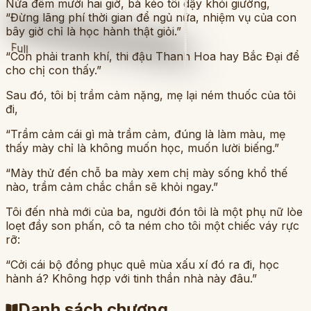
Nửa đêm mười hai giờ, bà kéo tôi dậy khỏi giường,
“Đừng lãng phí thời gian để ngủ nữa, nhiệm vụ của con
bây giờ chỉ là học hành thật giỏi.”
Full
“Con phải tranh khí, thi đậu Thanh Hoa hay Bắc Đại để
cho chị con thấy.”
Sau đó, tôi bị trầm cảm nặng, mẹ lại ném thuốc của tôi
đi,
“Trầm cảm cái gì mà trầm cảm, đúng là làm màu, mẹ
thấy mày chỉ là không muốn học, muốn lười biếng.”
“Mày thử đến chỗ ba mày xem chị mày sống khổ thế
nào, trầm cảm chắc chắn sẽ khỏi ngay.”
Tôi đến nhà mới của ba, người đón tôi là một phụ nữ lòe
loẹt đầy son phấn, cô ta ném cho tôi một chiếc váy rực
rỡ:
“Cởi cái bộ đồng phục quê mùa xấu xí đó ra đi, học
hành á? Không hợp với tinh thần nhà này đâu.”
Danh sách chương