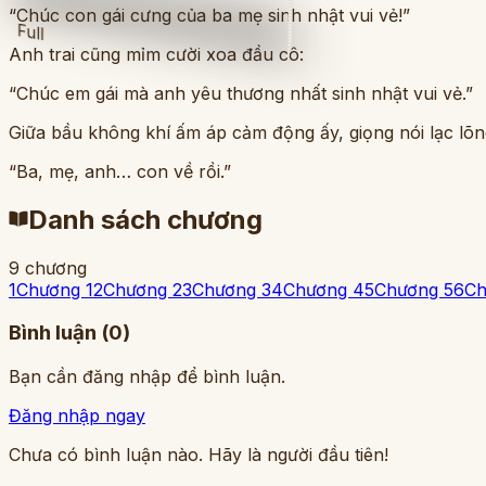
“Chúc con gái cưng của ba mẹ sinh nhật vui vẻ!”
Full
Anh trai cũng mỉm cười xoa đầu cô:
“Chúc em gái mà anh yêu thương nhất sinh nhật vui vẻ.”
Giữa bầu không khí ấm áp cảm động ấy, giọng nói lạc lõng
“Ba, mẹ, anh… con về rồi.”
Danh sách chương
9
chương
1
Chương 1
2
Chương 2
3
Chương 3
4
Chương 4
5
Chương 5
6
Ch
Bình luận (
0
)
Bạn cần đăng nhập để bình luận.
Đăng nhập ngay
Chưa có bình luận nào. Hãy là người đầu tiên!