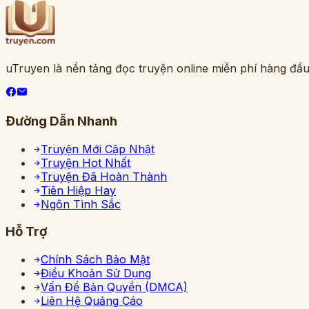
uTruyen là nền tảng đọc truyện online miễn phí hàng đầu
Đường Dẫn Nhanh
Truyện Mới Cập Nhật
Truyện Hot Nhất
Truyện Đã Hoàn Thành
Tiên Hiệp Hay
Ngôn Tình Sắc
Hỗ Trợ
Chính Sách Bảo Mật
Điều Khoản Sử Dụng
Vấn Đề Bản Quyền (DMCA)
Liên Hệ Quảng Cáo