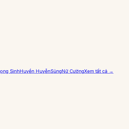
ọng Sinh
Huyền Huyễn
Sủng
Nữ Cường
Xem tất cả →