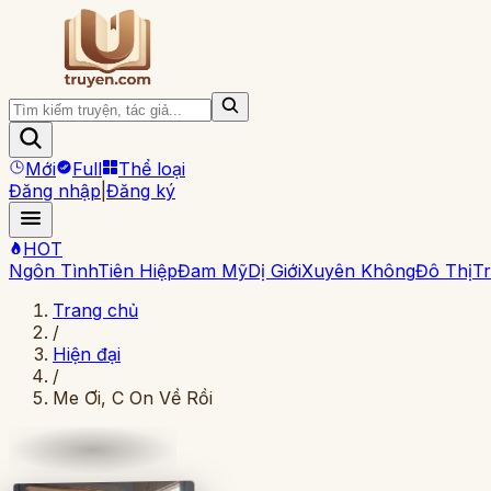
Mới
Full
Thể loại
Đăng nhập
|
Đăng ký
HOT
Ngôn Tình
Tiên Hiệp
Đam Mỹ
Dị Giới
Xuyên Không
Đô Thị
Tr
Trang chủ
/
Hiện đại
/
Me Ơi, C On Về Rồi