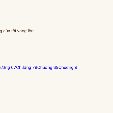
 của tôi vang lên:
ương 6
7
Chương 7
8
Chương 8
9
Chương 9