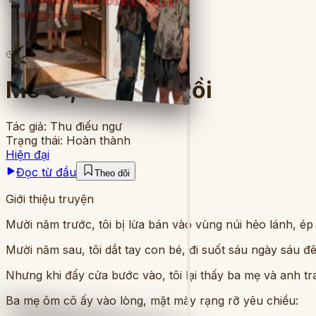
16
lượt đọc
·
9
chương
Me Ơi, C On Về Rồi
Tác giả:
Thu điếu ngư
Trạng thái:
Hoàn thành
Hiện đại
Đọc từ đầu
Theo dõi
Giới thiệu truyện
Mười năm trước, tôi bị lừa bán vào vùng núi hẻo lánh, ép 
Mười năm sau, tôi dắt tay con bé, đi suốt sáu ngày sáu đ
Nhưng khi đẩy cửa bước vào, tôi lại thấy ba mẹ và anh tr
Ba mẹ ôm cô ấy vào lòng, mặt mày rạng rỡ yêu chiều: