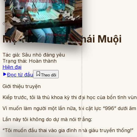
7
lượt đọc
·
8
chương
Mẹ Tôi Là Tiểu Thái Muội
Tác giả:
Sâu nhỏ đáng yêu
Trạng thái:
Hoàn thành
Hiện đại
Đọc từ đầu
Theo dõi
Giới thiệu truyện
Kiếp trước, tôi là thủ khoa kỳ thi đại học của bốn tỉnh v
Vì muốn làm người một lần nữa, tôi cật lực “996” dưới âm
Lần này tôi không do dự mà nói thẳng:
“Tôi muốn đầu thai vào gia đình nhà giàu truyền thống!”