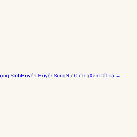
ọng Sinh
Huyền Huyễn
Sủng
Nữ Cường
Xem tất cả →