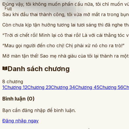
Đúng vậy, tôi không muốn phấn đấu nữa, tôi chỉ muốn v
Full
Sau khi đầu thai thành công, tôi vừa mở mắt ra trong 
Còn chưa kịp tận hưởng tương lai tươi sáng thì đã nghe th
“Trời ơi chết rồi! Mình lại có thai rồi! Là với cái thằng tóc 
“Mau gọi người đến cho chị! Chị phải xử nó cho ra trò!”
Mở màn tận thế! Sao mẹ nhà giàu của tôi lại thành ra một
Danh sách chương
8
chương
1
Chương 1
2
Chương 2
3
Chương 3
4
Chương 4
5
Chương 5
6
Ch
Bình luận (
0
)
Bạn cần đăng nhập để bình luận.
Đăng nhập ngay