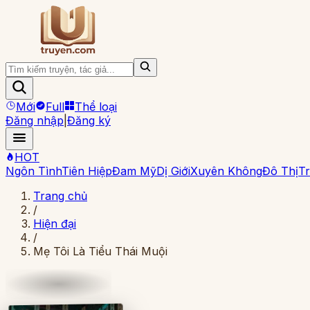
Mới
Full
Thể loại
Đăng nhập
|
Đăng ký
HOT
Ngôn Tình
Tiên Hiệp
Đam Mỹ
Dị Giới
Xuyên Không
Đô Thị
Tr
Trang chủ
/
Hiện đại
/
Mẹ Tôi Là Tiểu Thái Muội