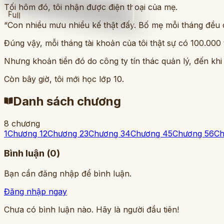
Tối hôm đó, tôi nhận được điện thoại của mẹ.
Full
“Con nhiều mưu nhiều kế thật đấy. Bố mẹ mỗi tháng đều c
Đúng vậy, mỗi tháng tài khoản của tôi thật sự có 100.000
Nhưng khoản tiền đó do công ty tín thác quản lý, đến khi
Còn bây giờ, tôi mới học lớp 10.
Danh sách chương
8
chương
1
Chương 1
2
Chương 2
3
Chương 3
4
Chương 4
5
Chương 5
6
Ch
Bình luận (
0
)
Bạn cần đăng nhập để bình luận.
Đăng nhập ngay
Chưa có bình luận nào. Hãy là người đầu tiên!