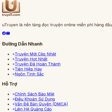
uTruyen là nền tảng đọc truyện online miễn phí hàng đầu
Đường Dẫn Nhanh
Truyện Mới Cập Nhật
Truyện Hot Nhất
Truyện Đã Hoàn Thành
Tiên Hiệp Hay
Ngôn Tình Sắc
Hỗ Trợ
Chính Sách Bảo Mật
Điều Khoản Sử Dụng
Vấn Đề Bản Quyền (DMCA)
Liên Hệ Quảng Cáo