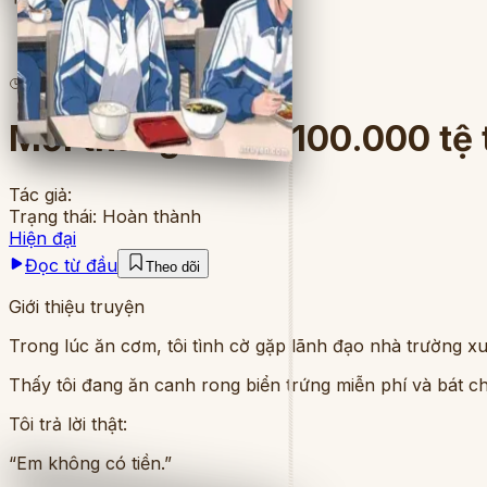
3
lượt đọc
·
8
chương
Mỗi tháng tôi có 100.000 tệ 
Tác giả:
Trạng thái:
Hoàn thành
Hiện đại
Đọc từ đầu
Theo dõi
Giới thiệu truyện
Trong lúc ăn cơm, tôi tình cờ gặp lãnh đạo nhà trường xu
Thấy tôi đang ăn canh rong biển trứng miễn phí và bát ch
Tôi trả lời thật:
“Em không có tiền.”