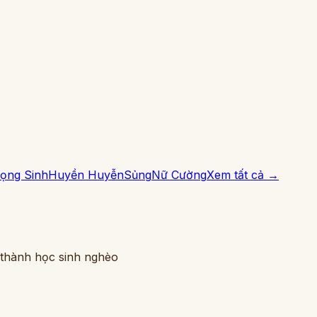
ọng Sinh
Huyền Huyễn
Sủng
Nữ Cường
Xem tất cả →
i thành học sinh nghèo