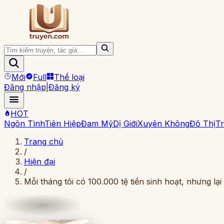
Mới
Full
Thể loại
Đăng nhập
|
Đăng ký
HOT
Ngôn Tình
Tiên Hiệp
Đam Mỹ
Dị Giới
Xuyên Không
Đô Thị
Tr
Trang chủ
/
Hiện đại
/
Mỗi tháng tôi có 100.000 tệ tiền sinh hoạt, nhưng lạ