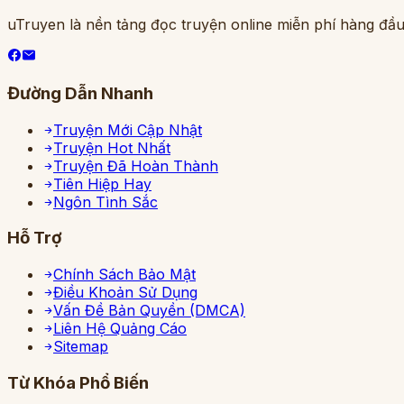
uTruyen là nền tảng đọc truyện online miễn phí hàng đầu
Đường Dẫn Nhanh
Truyện Mới Cập Nhật
Truyện Hot Nhất
Truyện Đã Hoàn Thành
Tiên Hiệp Hay
Ngôn Tình Sắc
Hỗ Trợ
Chính Sách Bảo Mật
Điều Khoản Sử Dụng
Vấn Đề Bản Quyền (DMCA)
Liên Hệ Quảng Cáo
Sitemap
Từ Khóa Phổ Biến