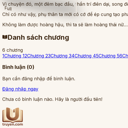
Vì chuyện đó, một đêm bạc đầu, thần trí điên dại, song đều
Full
Chỉ có như vậy, phụ thân ta mới có cớ để ép cung tạo ph
Không làm được hoàng hậu, thì ta sẽ làm hoàng thái nữ…
Danh sách chương
6
chương
1
Chương 1
2
Chương 2
3
Chương 3
4
Chương 4
5
Chương 5
6
Ch
Bình luận (
0
)
Bạn cần đăng nhập để bình luận.
Đăng nhập ngay
Chưa có bình luận nào. Hãy là người đầu tiên!