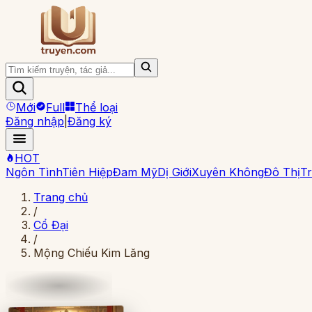
Mới
Full
Thể loại
Đăng nhập
|
Đăng ký
HOT
Ngôn Tình
Tiên Hiệp
Đam Mỹ
Dị Giới
Xuyên Không
Đô Thị
Tr
Trang chủ
/
Cổ Đại
/
Mộng Chiếu Kim Lăng