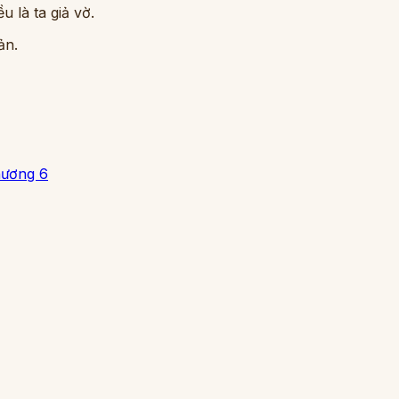
 là ta giả vờ.
ản.
ương 6