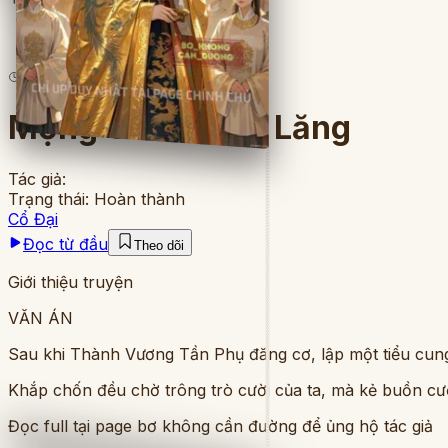
8
lượt đọc
·
6
chương
Mộng Chiếu Kim Lăng
Tác giả:
Trạng thái:
Hoàn thành
Cổ Đại
Đọc từ đầu
Theo dõi
Giới thiệu truyện
VĂN ÁN
Sau khi Thành Vương Tần Phụ đăng cơ, lập một tiểu cung 
Khắp chốn đều chờ trông trò cười của ta, mà kẻ buồn cười 
Đọc full tại page bơ không cần đường để ủng hộ tác giả