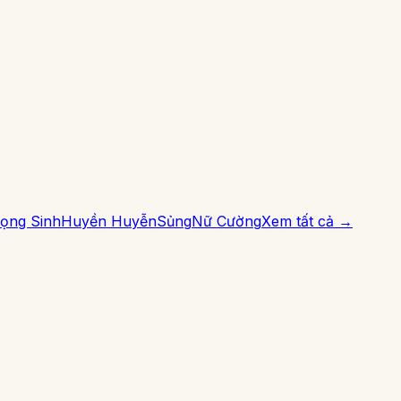
ọng Sinh
Huyền Huyễn
Sủng
Nữ Cường
Xem tất cả →