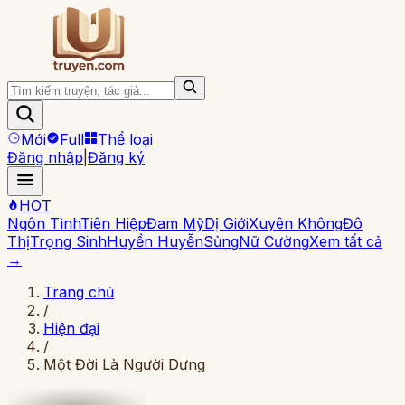
Mới
Full
Thể loại
Đăng nhập
|
Đăng ký
HOT
Ngôn Tình
Tiên Hiệp
Đam Mỹ
Dị Giới
Xuyên Không
Đô
Thị
Trọng Sinh
Huyền Huyễn
Sủng
Nữ Cường
Xem tất cả
→
Trang chủ
/
Hiện đại
/
Một Đời Là Người Dưng