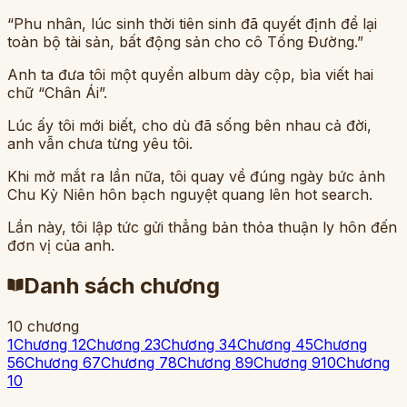
“Phu nhân, lúc sinh thời tiên sinh đã quyết định để lại
toàn bộ tài sản, bất động sản cho cô Tống Đường.”
Anh ta đưa tôi một quyển album dày cộp, bìa viết hai
chữ “Chân Ái”.
Lúc ấy tôi mới biết, cho dù đã sống bên nhau cả đời,
anh vẫn chưa từng yêu tôi.
Khi mở mắt ra lần nữa, tôi quay về đúng ngày bức ảnh
Chu Kỳ Niên hôn bạch nguyệt quang lên hot search.
Lần này, tôi lập tức gửi thẳng bản thỏa thuận ly hôn đến
đơn vị của anh.
Danh sách chương
10
chương
1
Chương 1
2
Chương 2
3
Chương 3
4
Chương 4
5
Chương
5
6
Chương 6
7
Chương 7
8
Chương 8
9
Chương 9
10
Chương
10