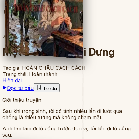
Full
9
lượt đọc
·
10
chương
Một Đời Là Người Dưng
Tác giả:
HOÀN CHÂU CÁCH CÁCH
Trạng thái:
Hoàn thành
Hiện đại
Đọc từ đầu
Theo dõi
Giới thiệu truyện
Sau khi trọng sinh, tôi cố tình nhiều lần đi lướt qua
chồng là thiếu tướng mà không chạm mặt.
Anh tan làm đi từ cổng trước đơn vị, tôi liền đi từ cổng
sau.