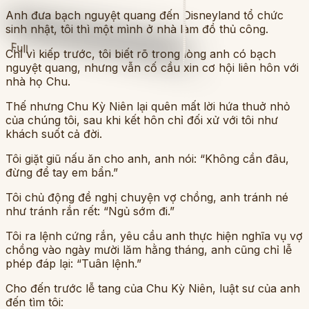
Anh đưa bạch nguyệt quang đến Disneyland tổ chức
sinh nhật, tôi thì một mình ở nhà làm đồ thủ công.
Full
Chỉ vì kiếp trước, tôi biết rõ trong lòng anh có bạch
nguyệt quang, nhưng vẫn cố cầu xin cơ hội liên hôn với
nhà họ Chu.
Thế nhưng Chu Kỳ Niên lại quên mất lời hứa thuở nhỏ
của chúng tôi, sau khi kết hôn chỉ đối xử với tôi như
khách suốt cả đời.
Tôi giặt giũ nấu ăn cho anh, anh nói: “Không cần đâu,
đừng để tay em bẩn.”
Tôi chủ động đề nghị chuyện vợ chồng, anh tránh né
như tránh rắn rết: “Ngủ sớm đi.”
Tôi ra lệnh cứng rắn, yêu cầu anh thực hiện nghĩa vụ vợ
chồng vào ngày mười lăm hằng tháng, anh cũng chỉ lễ
phép đáp lại: “Tuân lệnh.”
Cho đến trước lễ tang của Chu Kỳ Niên, luật sư của anh
đến tìm tôi: