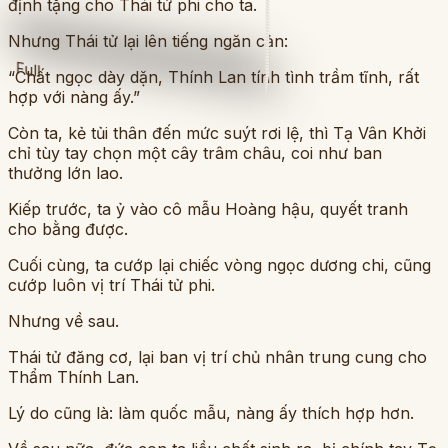
định tặng cho Thái tử phi cho ta.
Nhưng Thái tử lại lên tiếng ngăn cản:
Full
“Chất ngọc dày dặn, Thính Lan tính tình trầm tĩnh, rất
hợp với nàng ấy.”
Còn ta, kẻ tủi thân đến mức suýt rơi lệ, thì Tạ Vân Khởi
chỉ tùy tay chọn một cây trâm châu, coi như ban
thưởng lớn lao.
Kiếp trước, ta ỷ vào cô mẫu Hoàng hậu, quyết tranh
cho bằng được.
Cuối cùng, ta cướp lại chiếc vòng ngọc dương chi, cũng
cướp luôn vị trí Thái tử phi.
Nhưng về sau.
Thái tử đăng cơ, lại ban vị trí chủ nhân trung cung cho
Thẩm Thính Lan.
Lý do cũng là: làm quốc mẫu, nàng ấy thích hợp hơn.