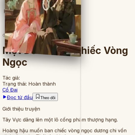
Full
3
lượt đọc
·
11
chương
Một Đời Sai Từ Chiếc Vòng
Ngọc
Tác giả:
Trạng thái:
Hoàn thành
Cổ Đại
Đọc từ đầu
Theo dõi
Giới thiệu truyện
Tây Vực dâng lên một lô cống phẩm thượng hạng.
Hoàng hậu muốn ban chiếc vòng ngọc dương chi vốn