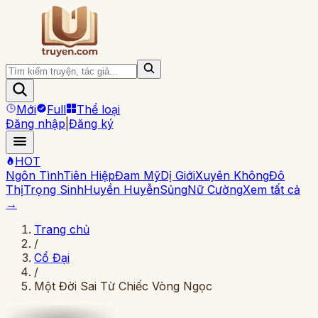
Mới
Full
Thể loại
Đăng nhập
|
Đăng ký
HOT
Ngôn Tình
Tiên Hiệp
Đam Mỹ
Dị Giới
Xuyên Không
Đô
Thị
Trọng Sinh
Huyền Huyễn
Sủng
Nữ Cường
Xem tất cả
→
Trang chủ
/
Cổ Đại
/
Một Đời Sai Từ Chiếc Vòng Ngọc