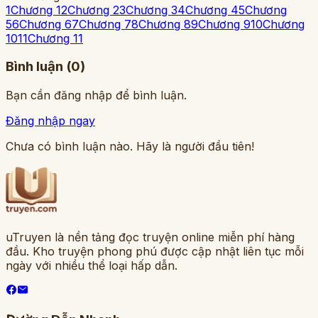
1
Chương 1
2
Chương 2
3
Chương 3
4
Chương 4
5
Chương
5
6
Chương 6
7
Chương 7
8
Chương 8
9
Chương 9
10
Chương
10
11
Chương 11
Bình luận (
0
)
Bạn cần đăng nhập để bình luận.
Đăng nhập ngay
Chưa có bình luận nào. Hãy là người đầu tiên!
uTruyen là nền tảng đọc truyện online miễn phí hàng
đầu. Kho truyện phong phú được cập nhật liên tục mỗi
ngày với nhiều thể loại hấp dẫn.