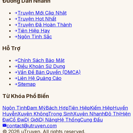
Đường Dẫn Nhanh
Truyện Mới Cập Nhật
Truyện Hot Nhất
Truyện Đã Hoàn Thành
Tiên Hiệp Hay
Ngôn Tình Sắc
Hỗ Trợ
Chính Sách Bảo Mật
Điều Khoản Sử Dụng
Vấn Đề Bản Quyền (DMCA)
Liên Hệ Quảng Cáo
Sitemap
Từ Khóa Phổ Biến
Ngôn Tình
Đam Mỹ
Bách Hợp
Tiên Hiệp
Kiếm Hiệp
Huyền
Huyễn
Xuyên Không
Trọng Sinh
Xuyên Nhanh
Đô Thị
Hiện
Đại
Cổ Đại
Dị Giới
Dị Năng
Hệ Thống
Cung Đấu
contact@utruyen.com
©
2026
uTruyen. All rights reserved.