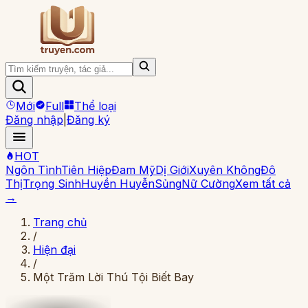
Mới
Full
Thể loại
Đăng nhập
|
Đăng ký
HOT
Ngôn Tình
Tiên Hiệp
Đam Mỹ
Dị Giới
Xuyên Không
Đô
Thị
Trọng Sinh
Huyền Huyễn
Sủng
Nữ Cường
Xem tất cả
→
Trang chủ
/
Hiện đại
/
Một Trăm Lời Thú Tội Biết Bay