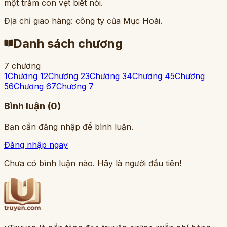
một trăm con vẹt biết nói.
Địa chỉ giao hàng: công ty của Mục Hoài.
Danh sách chương
7
chương
1
Chương 1
2
Chương 2
3
Chương 3
4
Chương 4
5
Chương
5
6
Chương 6
7
Chương 7
Bình luận (
0
)
Bạn cần đăng nhập để bình luận.
Đăng nhập ngay
Chưa có bình luận nào. Hãy là người đầu tiên!