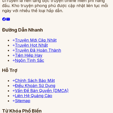
uTruyen là nền tảng đọc truyện online miễn phí hàng
đầu. Kho truyện phong phú được cập nhật liên tục mỗi
ngày với nhiều thể loại hấp dẫn.
Đường Dẫn Nhanh
Truyện Mới Cập Nhật
Truyện Hot Nhất
Truyện Đã Hoàn Thành
Tiên Hiệp Hay
Ngôn Tình Sắc
Hỗ Trợ
Chính Sách Bảo Mật
Điều Khoản Sử Dụng
Vấn Đề Bản Quyền (DMCA)
Liên Hệ Quảng Cáo
Sitemap
Từ Khóa Phổ Biến