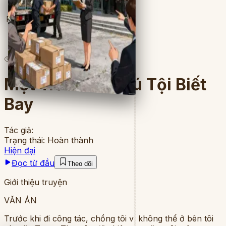
Full
5
lượt đọc
·
7
chương
Một Trăm Lời Thú Tội Biết
Bay
Tác giả:
Trạng thái:
Hoàn thành
Hiện đại
Đọc từ đầu
Theo dõi
Giới thiệu truyện
VĂN ÁN
Trước khi đi công tác, chồng tôi vì không thể ở bên tôi