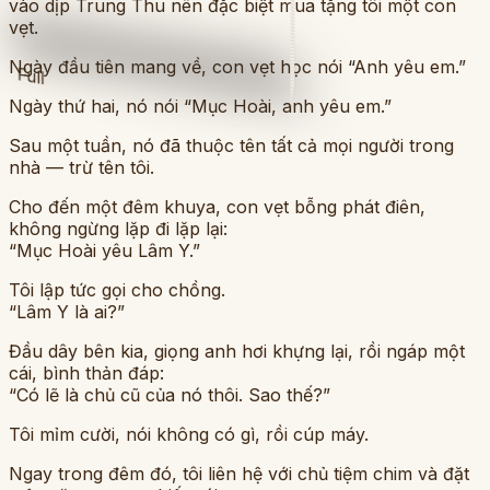
vào dịp Trung Thu nên đặc biệt mua tặng tôi một con
vẹt.
Ngày đầu tiên mang về, con vẹt học nói “Anh yêu em.”
Full
Ngày thứ hai, nó nói “Mục Hoài, anh yêu em.”
Sau một tuần, nó đã thuộc tên tất cả mọi người trong
nhà — trừ tên tôi.
Cho đến một đêm khuya, con vẹt bỗng phát điên,
không ngừng lặp đi lặp lại:
“Mục Hoài yêu Lâm Y.”
Tôi lập tức gọi cho chồng.
“Lâm Y là ai?”
Đầu dây bên kia, giọng anh hơi khựng lại, rồi ngáp một
cái, bình thản đáp:
“Có lẽ là chủ cũ của nó thôi. Sao thế?”
Tôi mỉm cười, nói không có gì, rồi cúp máy.
Ngay trong đêm đó, tôi liên hệ với chủ tiệm chim và đặt