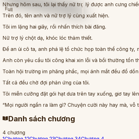
Nhưng hôm sau, tôi lại thấy nữ trợ lý được anh cưng ch
Full
Trên đó, tên anh và nữ trợ lý cùng xuất hiện.
Tôi im lặng hai giây, rồi nhấn thích bài đăng.
Nữ trợ lý chột dạ, khóc lóc thảm thiết.
Để an ủi cô ta, anh phá lệ tổ chức họp toàn thể công ty, 
Anh còn yêu cầu tôi công khai xin lỗi và bồi thường tổn th
Toàn hội trường im phăng phắc, mọi ánh mắt đều đổ dồn v
Tất cả đều chờ đợi phản ứng của tôi.
Tôi miễn cưỡng đặt gói hạt dưa trên tay xuống, giơ tay lên
“Mọi người ngẩn ra làm gì? Chuyện cười này hay mà, vỗ t
Danh sách chương
4
chương
1
Chương 1
2
Chương 2
3
Chương 3
4
Chương 4