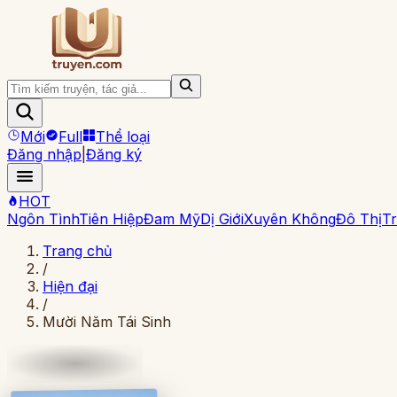
Mới
Full
Thể loại
Đăng nhập
|
Đăng ký
HOT
Ngôn Tình
Tiên Hiệp
Đam Mỹ
Dị Giới
Xuyên Không
Đô Thị
Tr
Trang chủ
/
Hiện đại
/
Mười Năm Tái Sinh