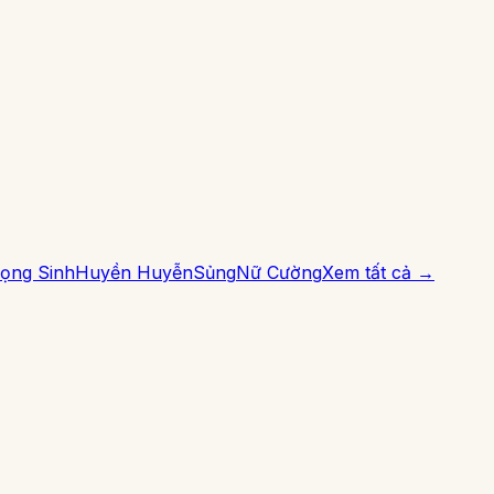
ọng Sinh
Huyền Huyễn
Sủng
Nữ Cường
Xem tất cả →