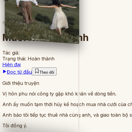
6
lượt đọc
·
4
chương
Mười Năm Tái Sinh
Tác giả:
Trạng thái:
Hoàn thành
Hiện đại
Đọc từ đầu
Theo dõi
Giới thiệu truyện
Vị hôn phu nói công ty gặp khó khăn về dòng tiền.
Anh ấy muốn tạm thời hủy kế hoạch mua nhà cưới của ch
Anh bảo tôi tiếp tục thuê nhà cùng anh, và giao toàn bộ s
Tôi đồng ý.