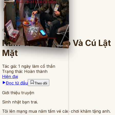
Full
5
lượt đọc
·
8
chương
Năm Tấm Vé Cào Và Cú Lật
Mặt
Tác giả:
1 ngày làm cổ thần
Trạng thái:
Hoàn thành
Hiện đại
Đọc từ đầu
Theo dõi
Giới thiệu truyện
Sinh nhật bạn trai.
Tôi lên mạng mua năm tấm vé cào chơi khăm tặng anh.