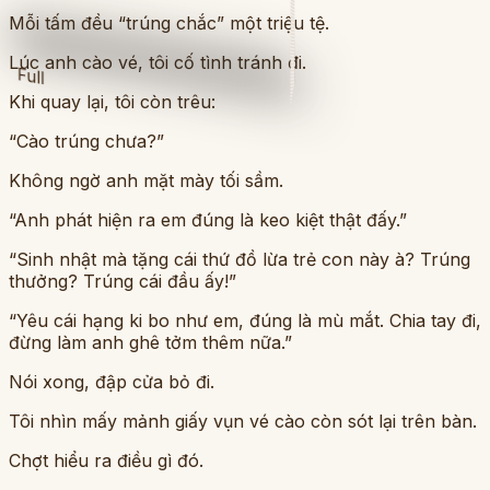
Mỗi tấm đều “trúng chắc” một triệu tệ.
Lúc anh cào vé, tôi cố tình tránh đi.
Full
Khi quay lại, tôi còn trêu:
“Cào trúng chưa?”
Không ngờ anh mặt mày tối sầm.
“Anh phát hiện ra em đúng là keo kiệt thật đấy.”
“Sinh nhật mà tặng cái thứ đồ lừa trẻ con này à? Trúng
thưởng? Trúng cái đầu ấy!”
“Yêu cái hạng ki bo như em, đúng là mù mắt. Chia tay đi,
đừng làm anh ghê tởm thêm nữa.”
Nói xong, đập cửa bỏ đi.
Tôi nhìn mấy mảnh giấy vụn vé cào còn sót lại trên bàn.
Chợt hiểu ra điều gì đó.