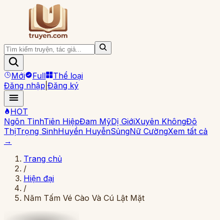
Mới
Full
Thể loại
Đăng nhập
|
Đăng ký
HOT
Ngôn Tình
Tiên Hiệp
Đam Mỹ
Dị Giới
Xuyên Không
Đô
Thị
Trọng Sinh
Huyền Huyễn
Sủng
Nữ Cường
Xem tất cả
→
Trang chủ
/
Hiện đại
/
Năm Tấm Vé Cào Và Cú Lật Mặt