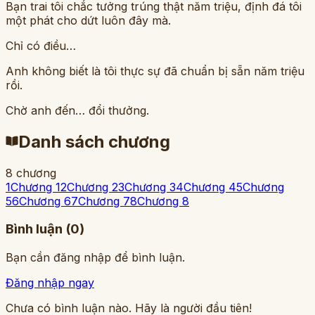
Bạn trai tôi chắc tưởng trúng thật năm triệu, định đá tôi
một phát cho dứt luôn đây mà.
Chỉ có điều…
Anh không biết là tôi thực sự đã chuẩn bị sẵn năm triệu
rồi.
Chờ anh đến… đổi thưởng.
Danh sách chương
8
chương
1
Chương 1
2
Chương 2
3
Chương 3
4
Chương 4
5
Chương
5
6
Chương 6
7
Chương 7
8
Chương 8
Bình luận (
0
)
Bạn cần đăng nhập để bình luận.
Đăng nhập ngay
Chưa có bình luận nào. Hãy là người đầu tiên!