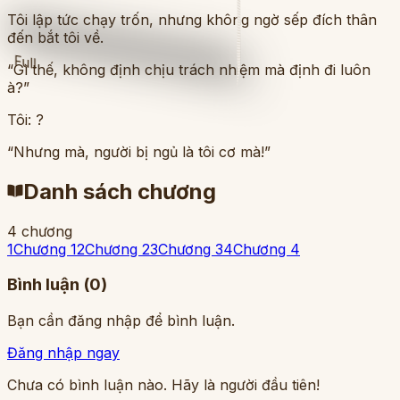
Tôi lập tức chạy trốn, nhưng không ngờ sếp đích thân
đến bắt tôi về.
Full
“Gì thế, không định chịu trách nhiệm mà định đi luôn
à?”
Tôi: ?
“Nhưng mà, người bị ngủ là tôi cơ mà!”
Danh sách chương
4
chương
1
Chương 1
2
Chương 2
3
Chương 3
4
Chương 4
Bình luận (
0
)
Bạn cần đăng nhập để bình luận.
Đăng nhập ngay
Chưa có bình luận nào. Hãy là người đầu tiên!