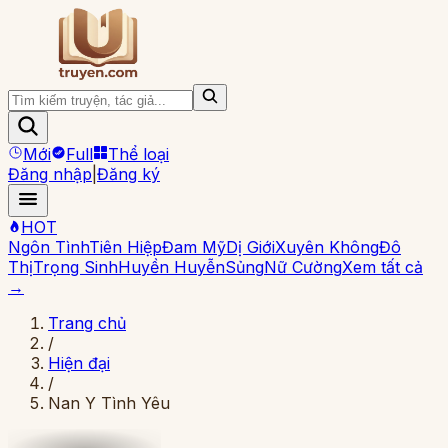
Mới
Full
Thể loại
Đăng nhập
|
Đăng ký
HOT
Ngôn Tình
Tiên Hiệp
Đam Mỹ
Dị Giới
Xuyên Không
Đô
Thị
Trọng Sinh
Huyền Huyễn
Sủng
Nữ Cường
Xem tất cả
→
Trang chủ
/
Hiện đại
/
Nan Y Tình Yêu