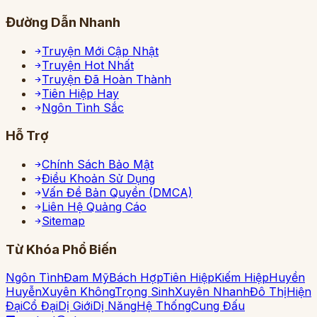
Đường Dẫn Nhanh
Truyện Mới Cập Nhật
Truyện Hot Nhất
Truyện Đã Hoàn Thành
Tiên Hiệp Hay
Ngôn Tình Sắc
Hỗ Trợ
Chính Sách Bảo Mật
Điều Khoản Sử Dụng
Vấn Đề Bản Quyền (DMCA)
Liên Hệ Quảng Cáo
Sitemap
Từ Khóa Phổ Biến
Ngôn Tình
Đam Mỹ
Bách Hợp
Tiên Hiệp
Kiếm Hiệp
Huyền
Huyễn
Xuyên Không
Trọng Sinh
Xuyên Nhanh
Đô Thị
Hiện
Đại
Cổ Đại
Dị Giới
Dị Năng
Hệ Thống
Cung Đấu