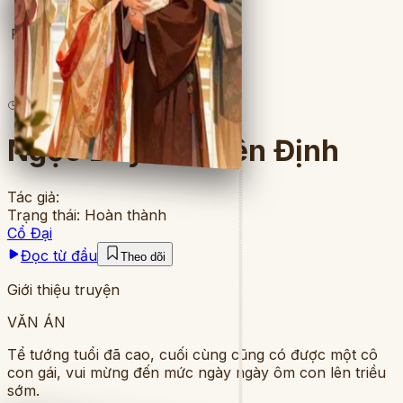
Full
18
lượt đọc
·
5
chương
Ngọc Duyên Thiên Định
Tác giả:
Trạng thái:
Hoàn thành
Cổ Đại
Đọc từ đầu
Theo dõi
Giới thiệu truyện
VĂN ÁN
Tể tướng tuổi đã cao, cuối cùng cũng có được một cô
con gái, vui mừng đến mức ngày ngày ôm con lên triều
sớm.