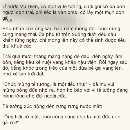
Ở nước Vu Hiền, có một vị tể tướng, dưới gối có ba bốn
người con trai, chỉ tiếc là vẫn chưa có lấy một mụn con
gái.
Full
Phu nhân của ông sau bao năm mong đợi, cuối cùng
cũng mang thai. Cả phủ từ trên xuống dưới đều cầu
khẩn từng ngày, chỉ mong lần này có thể sinh được tiểu
thư khuê các.
Trải qua mười tháng mang nặng đẻ đau, đến ngày lâm
bồn, tiếng kêu xé ruột vang khắp hậu viện. Rồi ngay sau
đó, tiếng khóc trong trẻo của một đứa bé gái vang lên,
như xé tan trời đất.
“Chúc mừng tể tướng, là một tiểu thư!” – bà mụ vui
mừng bồng đứa nhỏ ra, hớn hở báo với vị tể tướng đang
nóng lòng chờ đợi ngoài cửa.
Tể tướng xúc động đến rưng rưng nước mắt:
“Ông trời có mắt, cuối cùng cũng cho ta một đứa con
gái rồi!”