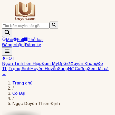
Mới
Full
Thể loại
Đăng nhập
|
Đăng ký
HOT
Ngôn Tình
Tiên Hiệp
Đam Mỹ
Dị Giới
Xuyên Không
Đô
Thị
Trọng Sinh
Huyền Huyễn
Sủng
Nữ Cường
Xem tất cả
→
Trang chủ
/
Cổ Đại
/
Ngọc Duyên Thiên Định