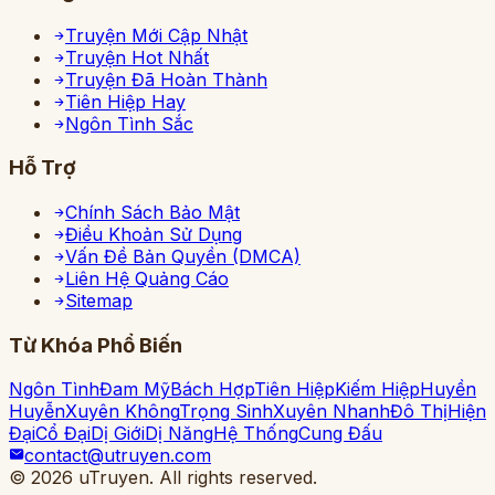
Truyện Mới Cập Nhật
Truyện Hot Nhất
Truyện Đã Hoàn Thành
Tiên Hiệp Hay
Ngôn Tình Sắc
Hỗ Trợ
Chính Sách Bảo Mật
Điều Khoản Sử Dụng
Vấn Đề Bản Quyền (DMCA)
Liên Hệ Quảng Cáo
Sitemap
Từ Khóa Phổ Biến
Ngôn Tình
Đam Mỹ
Bách Hợp
Tiên Hiệp
Kiếm Hiệp
Huyền
Huyễn
Xuyên Không
Trọng Sinh
Xuyên Nhanh
Đô Thị
Hiện
Đại
Cổ Đại
Dị Giới
Dị Năng
Hệ Thống
Cung Đấu
contact@utruyen.com
©
2026
uTruyen. All rights reserved.