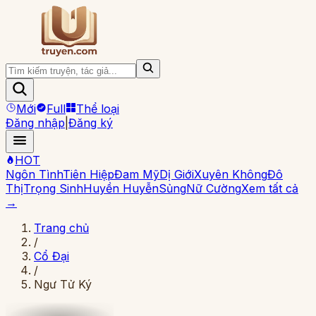
Mới
Full
Thể loại
Đăng nhập
|
Đăng ký
HOT
Ngôn Tình
Tiên Hiệp
Đam Mỹ
Dị Giới
Xuyên Không
Đô
Thị
Trọng Sinh
Huyền Huyễn
Sủng
Nữ Cường
Xem tất cả
→
Trang chủ
/
Cổ Đại
/
Ngư Tử Ký