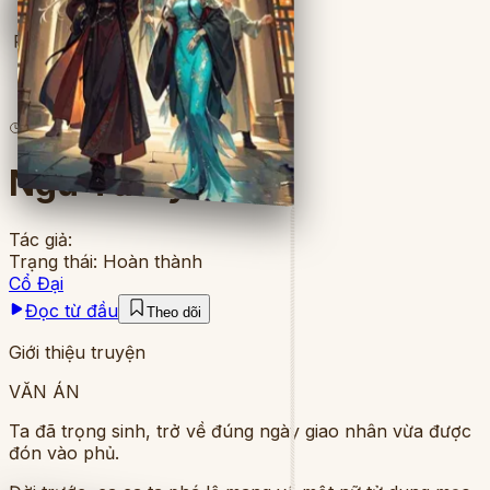
Full
7
lượt đọc
·
9
chương
Ngư Tử Ký
Tác giả:
Trạng thái:
Hoàn thành
Cổ Đại
Đọc từ đầu
Theo dõi
Giới thiệu truyện
VĂN ÁN
Ta đã trọng sinh, trở về đúng ngày giao nhân vừa được
đón vào phủ.