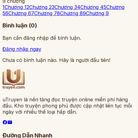
9
chương
1
Chương 1
2
Chương 2
3
Chương 3
4
Chương 4
5
Chương
5
6
Chương 6
7
Chương 7
8
Chương 8
9
Chương 9
Bình luận (
0
)
Bạn cần đăng nhập để bình luận.
Đăng nhập ngay
Chưa có bình luận nào. Hãy là người đầu tiên!
uTruyen là nền tảng đọc truyện online miễn phí hàng
đầu. Kho truyện phong phú được cập nhật liên tục mỗi
ngày với nhiều thể loại hấp dẫn.
Đường Dẫn Nhanh