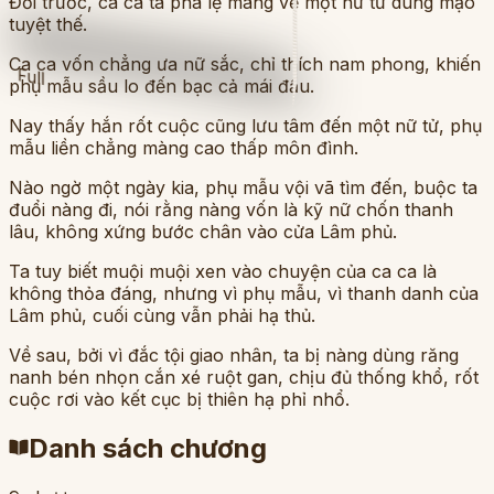
Đời trước, ca ca ta phá lệ mang về một nữ tử dung mạo
tuyệt thế.
Ca ca vốn chẳng ưa nữ sắc, chỉ thích nam phong, khiến
Full
phụ mẫu sầu lo đến bạc cả mái đầu.
Nay thấy hắn rốt cuộc cũng lưu tâm đến một nữ tử, phụ
mẫu liền chẳng màng cao thấp môn đình.
Nào ngờ một ngày kia, phụ mẫu vội vã tìm đến, buộc ta
đuổi nàng đi, nói rằng nàng vốn là kỹ nữ chốn thanh
lâu, không xứng bước chân vào cửa Lâm phủ.
Ta tuy biết muội muội xen vào chuyện của ca ca là
không thỏa đáng, nhưng vì phụ mẫu, vì thanh danh của
Lâm phủ, cuối cùng vẫn phải hạ thủ.
Về sau, bởi vì đắc tội giao nhân, ta bị nàng dùng răng
nanh bén nhọn cắn xé ruột gan, chịu đủ thống khổ, rốt
cuộc rơi vào kết cục bị thiên hạ phỉ nhổ.
Danh sách chương