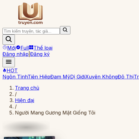
Mới
Full
Thể loại
Đăng nhập
|
Đăng ký
HOT
Ngôn Tình
Tiên Hiệp
Đam Mỹ
Dị Giới
Xuyên Không
Đô Thị
Tr
Trang chủ
/
Hiện đại
/
Người Mang Gương Mặt Giống Tôi