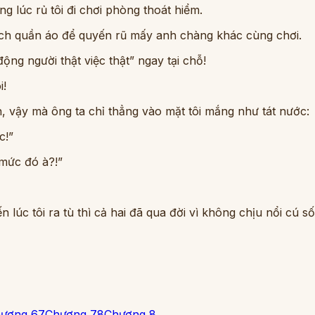
g lúc rủ tôi đi chơi phòng thoát hiểm.
sạch quần áo để quyến rũ mấy anh chàng khác cùng chơi.
ng người thật việc thật” ngay tại chỗ!
i!
 vậy mà ông ta chỉ thẳng vào mặt tôi mắng như tát nước:
c!”
 mức đó à?!”
lúc tôi ra tù thì cả hai đã qua đời vì không chịu nổi cú số
ương 6
7
Chương 7
8
Chương 8