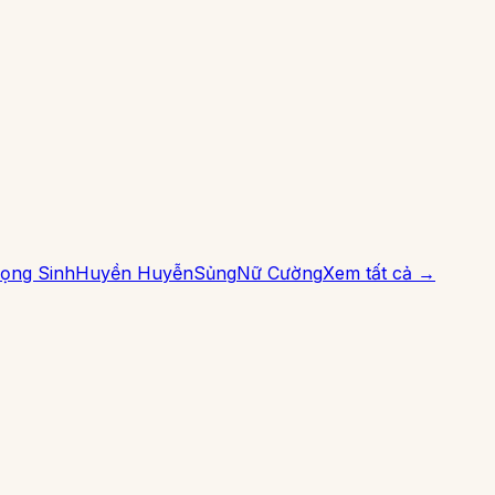
ọng Sinh
Huyền Huyễn
Sủng
Nữ Cường
Xem tất cả →