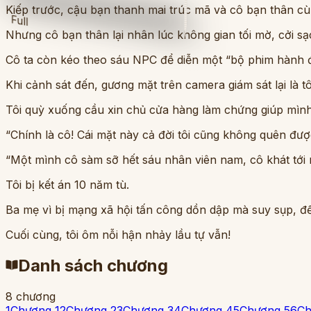
Kiếp trước, cậu bạn thanh mai trúc mã và cô bạn thân cùn
Full
Nhưng cô bạn thân lại nhân lúc không gian tối mờ, cởi 
Cô ta còn kéo theo sáu NPC để diễn một “bộ phim hành độ
Khi cảnh sát đến, gương mặt trên camera giám sát lại là tô
Tôi quỳ xuống cầu xin chủ cửa hàng làm chứng giúp mình,
“Chính là cô! Cái mặt này cả đời tôi cũng không quên đượ
“Một mình cô sàm sỡ hết sáu nhân viên nam, cô khát tới
Tôi bị kết án 10 năm tù.
Ba mẹ vì bị mạng xã hội tấn công dồn dập mà suy sụp, đến 
Cuối cùng, tôi ôm nỗi hận nhảy lầu tự vẫn!
Danh sách chương
8
chương
1
Chương 1
2
Chương 2
3
Chương 3
4
Chương 4
5
Chương 5
6
Ch