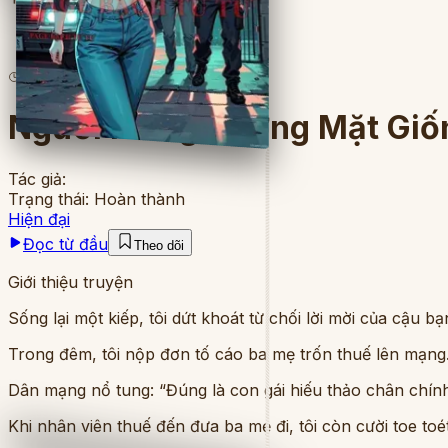
4
lượt đọc
·
8
chương
Người Mang Gương Mặt Giốn
Tác giả:
Trạng thái:
Hoàn thành
Hiện đại
Đọc từ đầu
Theo dõi
Giới thiệu truyện
Sống lại một kiếp, tôi dứt khoát từ chối lời mời của cậu
Trong đêm, tôi nộp đơn tố cáo ba mẹ trốn thuế lên mạng
Dân mạng nổ tung: “Đúng là con gái hiếu thảo chân chính
Khi nhân viên thuế đến đưa ba mẹ đi, tôi còn cười toe toé