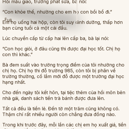
Hồi mẫu giáo, trường phát sữa, bà nói:
“Con khỏe thế, nhường cho em họ con bồi bổ đi.”
Full
Em họ uống hai hộp, còn tôi suy dinh dưỡng, thấp hơn
bạn cùng tuổi cả một cái đầu.
Lúc chuyển cấp từ cấp hai lên cấp ba, bà lại nói:
“Con học giỏi, ở đâu cũng thi được đại học tốt. Chị họ
con thì khác.”
Bà đem suất vào trường trọng điểm của tôi nhường cho
chị họ. Chị họ thi đỗ trường 985, còn tôi bị phân về
trường thường, cố lắm mới đỗ được một trường đại học
hạng nhất.
Cho đến ngày tôi kết hôn, tại tiệc thêm của hồi môn bên
nhà gái, danh sách tiền trà bánh được đưa lên.
Tất cả đều là tiền lẻ. Đến tờ một trăm cũng không có.
Thậm chí rất nhiều người còn chẳng đưa đồng nào.
Trong khi trước đây, mỗi lần các chị em họ xuất giá, tiền