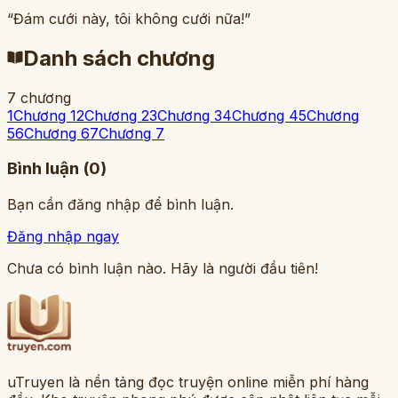
“Đám cưới này, tôi không cưới nữa!”
Danh sách chương
7
chương
1
Chương 1
2
Chương 2
3
Chương 3
4
Chương 4
5
Chương
5
6
Chương 6
7
Chương 7
Bình luận (
0
)
Bạn cần đăng nhập để bình luận.
Đăng nhập ngay
Chưa có bình luận nào. Hãy là người đầu tiên!
uTruyen là nền tảng đọc truyện online miễn phí hàng