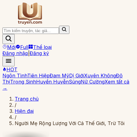
Mới
Full
Thể loại
Đăng nhập
|
Đăng ký
HOT
Ngôn Tình
Tiên Hiệp
Đam Mỹ
Dị Giới
Xuyên Không
Đô
Thị
Trọng Sinh
Huyền Huyễn
Sủng
Nữ Cường
Xem tất cả
→
Trang chủ
/
Hiện đại
/
Người Mẹ Rộng Lượng Với Cả Thế Giới, Trừ Tôi