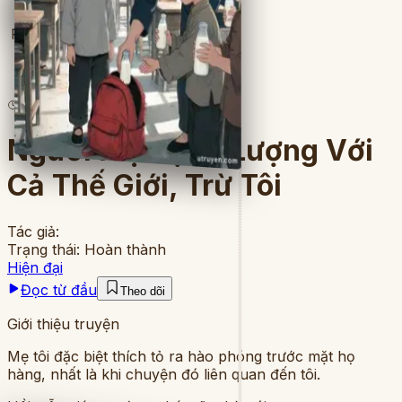
Full
3
lượt đọc
·
7
chương
Người Mẹ Rộng Lượng Với
Cả Thế Giới, Trừ Tôi
Tác giả:
Trạng thái:
Hoàn thành
Hiện đại
Đọc từ đầu
Theo dõi
Giới thiệu truyện
Mẹ tôi đặc biệt thích tỏ ra hào phóng trước mặt họ
hàng, nhất là khi chuyện đó liên quan đến tôi.