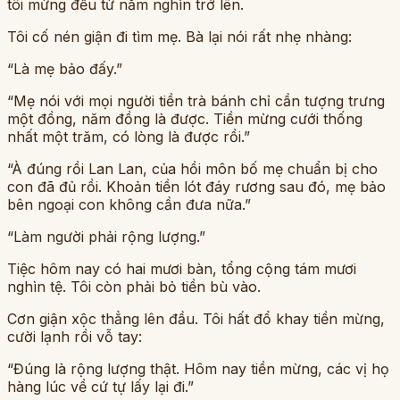
tôi mừng đều từ năm nghìn trở lên.
Tôi cố nén giận đi tìm mẹ. Bà lại nói rất nhẹ nhàng:
“Là mẹ bảo đấy.”
“Mẹ nói với mọi người tiền trà bánh chỉ cần tượng trưng
một đồng, năm đồng là được. Tiền mừng cưới thống
nhất một trăm, có lòng là được rồi.”
“À đúng rồi Lan Lan, của hồi môn bố mẹ chuẩn bị cho
con đã đủ rồi. Khoản tiền lót đáy rương sau đó, mẹ bảo
bên ngoại con không cần đưa nữa.”
“Làm người phải rộng lượng.”
Tiệc hôm nay có hai mươi bàn, tổng cộng tám mươi
nghìn tệ. Tôi còn phải bỏ tiền bù vào.
Cơn giận xộc thẳng lên đầu. Tôi hất đổ khay tiền mừng,
cười lạnh rồi vỗ tay:
“Đúng là rộng lượng thật. Hôm nay tiền mừng, các vị họ
hàng lúc về cứ tự lấy lại đi.”