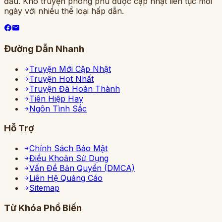
đầu. Kho truyện phong phú được cập nhật liên tục mỗi
ngày với nhiều thể loại hấp dẫn.
Đường Dẫn Nhanh
Truyện Mới Cập Nhật
Truyện Hot Nhất
Truyện Đã Hoàn Thành
Tiên Hiệp Hay
Ngôn Tình Sắc
Hỗ Trợ
Chính Sách Bảo Mật
Điều Khoản Sử Dụng
Vấn Đề Bản Quyền (DMCA)
Liên Hệ Quảng Cáo
Sitemap
Từ Khóa Phổ Biến