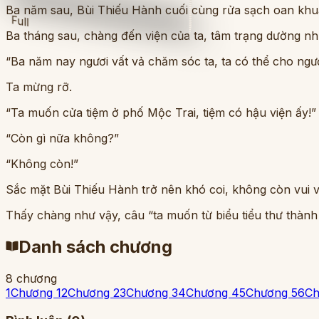
Ba năm sau, Bùi Thiếu Hành cuối cùng rửa sạch oan khu
Full
Ba tháng sau, chàng đến viện của ta, tâm trạng dường n
“Ba năm nay ngươi vất vả chăm sóc ta, ta có thể cho ngươ
Ta mừng rỡ.
“Ta muốn cửa tiệm ở phố Mộc Trai, tiệm có hậu viện ấy!”
“Còn gì nữa không?”
“Không còn!”
Sắc mặt Bùi Thiếu Hành trở nên khó coi, không còn vui v
Thấy chàng như vậy, câu “ta muốn từ biểu tiểu thư thành đ
Danh sách chương
8
chương
1
Chương 1
2
Chương 2
3
Chương 3
4
Chương 4
5
Chương 5
6
Ch