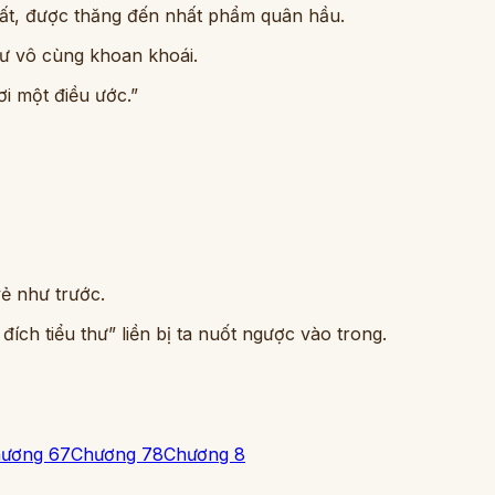
ất, được thăng đến nhất phẩm quân hầu.
hư vô cùng khoan khoái.
i một điều ước.”
ẻ như trước.
ích tiểu thư” liền bị ta nuốt ngược vào trong.
ương 6
7
Chương 7
8
Chương 8