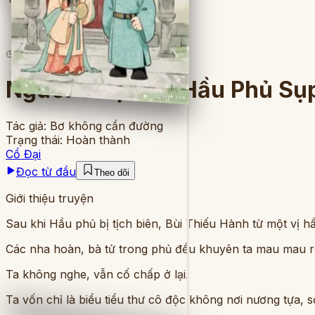
7
lượt đọc
·
8
chương
Người Ở Lại Khi Hầu Phủ Sụ
Tác giả:
Bơ không cần đường
Trạng thái:
Hoàn thành
Cổ Đại
Đọc từ đầu
Theo dõi
Giới thiệu truyện
Sau khi Hầu phủ bị tịch biên, Bùi Thiếu Hành từ một vị h
Các nha hoàn, bà tử trong phủ đều khuyên ta mau mau rờ
Ta không nghe, vẫn cố chấp ở lại.
Ta vốn chỉ là biểu tiểu thư cô độc không nơi nương tựa,