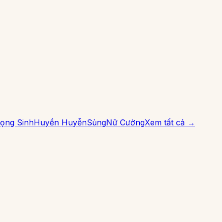
ọng Sinh
Huyền Huyễn
Sủng
Nữ Cường
Xem tất cả →