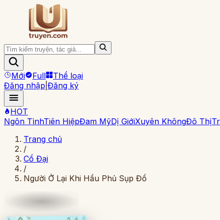
Mới
Full
Thể loại
Đăng nhập
|
Đăng ký
HOT
Ngôn Tình
Tiên Hiệp
Đam Mỹ
Dị Giới
Xuyên Không
Đô Thị
Tr
Trang chủ
/
Cổ Đại
/
Người Ở Lại Khi Hầu Phủ Sụp Đổ