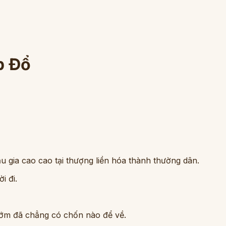
p Đổ
ầu gia cao cao tại thượng liền hóa thành thường dân.
i đi.
 sớm đã chẳng có chốn nào để về.