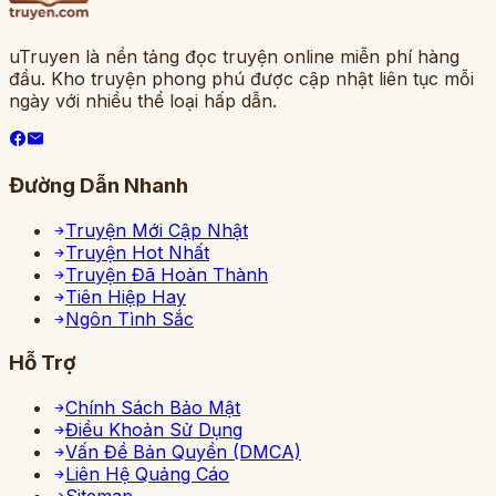
uTruyen là nền tảng đọc truyện online miễn phí hàng
đầu. Kho truyện phong phú được cập nhật liên tục mỗi
ngày với nhiều thể loại hấp dẫn.
Đường Dẫn Nhanh
Truyện Mới Cập Nhật
Truyện Hot Nhất
Truyện Đã Hoàn Thành
Tiên Hiệp Hay
Ngôn Tình Sắc
Hỗ Trợ
Chính Sách Bảo Mật
Điều Khoản Sử Dụng
Vấn Đề Bản Quyền (DMCA)
Liên Hệ Quảng Cáo