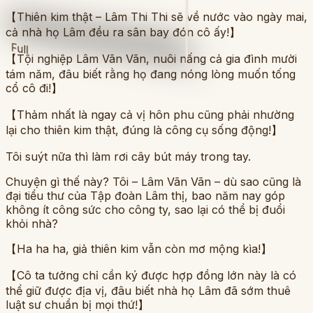
【Thiên kim thật – Lâm Thi Thi sẽ về nước vào ngày mai,
cả nhà họ Lâm đều ra sân bay đón cô ấy!】
Full
【Tội nghiệp Lâm Vãn Vãn, nuôi nấng cả gia đình mười
tám năm, đâu biết rằng họ đang nóng lòng muốn tống
cổ cô đi!】
【Thảm nhất là ngay cả vị hôn phu cũng phải nhường
lại cho thiên kim thật, đúng là công cụ sống động!】
Tôi suýt nữa thì làm rơi cây bút máy trong tay.
Chuyện gì thế này? Tôi – Lâm Vãn Vãn – dù sao cũng là
đại tiểu thư của Tập đoàn Lâm thị, bao năm nay góp
không ít công sức cho công ty, sao lại có thể bị đuổi
khỏi nhà?
【Ha ha ha, giả thiên kim vẫn còn mơ mộng kìa!】
【Cô ta tưởng chỉ cần ký được hợp đồng lớn này là có
thể giữ được địa vị, đâu biết nhà họ Lâm đã sớm thuê
luật sư chuẩn bị mọi thứ!】