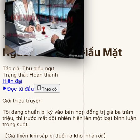
Full
5
lượt đọc
·
15
chương
Người Thừa Kế Giấu Mặt
Tác giả:
Thu điếu ngư
Trạng thái:
Hoàn thành
Hiện đại
Đọc từ đầu
Theo dõi
Giới thiệu truyện
Tôi đang chuẩn bị ký vào bản hợp đồng trị giá ba trăm
triệu, thì trước mắt đột nhiên hiện lên một loạt bình luận
trong suốt.
【Giả thiên kim sắp bị đuổi ra khỏi nhà rồi!】