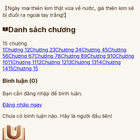
【Ngày mai thiên kim thật vừa về nước, giả thiên kim sẽ
bị đuổi ra ngoài tay trắng!】
Danh sách chương
15 chương
1
Chương 1
2
Chương 2
3
Chương 3
4
Chương 4
5
Chương
5
6
Chương 6
7
Chương 7
8
Chương 8
9
Chương 9
10
Chương
10
11
Chương 11
12
Chương 12
13
Chương 13
14
Chương
14
15
Chương 15
Bình luận (
0
)
Bạn cần đăng nhập để bình luận.
Đăng nhập ngay
Chưa có bình luận nào. Hãy là người đầu tiên!