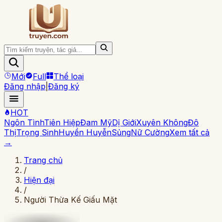
Mới
Full
Thể loại
Đăng nhập
|
Đăng ký
HOT
Ngôn Tình
Tiên Hiệp
Đam Mỹ
Dị Giới
Xuyên Không
Đô
Thị
Trọng Sinh
Huyền Huyễn
Sủng
Nữ Cường
Xem tất cả
→
Trang chủ
/
Hiện đại
/
Người Thừa Kế Giấu Mặt