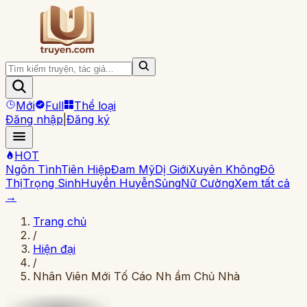
Mới
Full
Thể loại
Đăng nhập
|
Đăng ký
HOT
Ngôn Tình
Tiên Hiệp
Đam Mỹ
Dị Giới
Xuyên Không
Đô
Thị
Trọng Sinh
Huyền Huyễn
Sủng
Nữ Cường
Xem tất cả
→
Trang chủ
/
Hiện đại
/
Nhân Viên Mới Tố Cáo Nh ầm Chủ Nhà