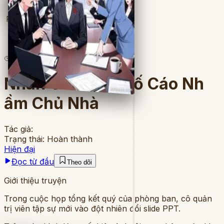
Full
10
lượt đọc
·
8
chương
Nhân Viên Mới Tố Cáo Nh
ầm Chủ Nhà
Tác giả:
Trạng thái:
Hoàn thành
Hiện đại
Đọc từ đầu
Theo dõi
Giới thiệu truyện
Trong cuộc họp tổng kết quý của phòng ban, cô quản
trị viên tập sự mới vào đột nhiên đổi slide PPT.