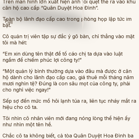
Trên màn hình lớn xuất hiện ảnh tôi quẹt thẻ ra vào khu
căn hộ cao cấp “Quân Duyệt Hoa Đình”.
Toàn bộ lãnh đạo cấp cao trong phòng họp lập tức im
Full
bặt.
Cô quản trị viên tập sự đắc ý gõ bàn, chỉ thẳng vào mặt
tôi mà hét:
“Em xin dùng tên thật để tố cáo chị ta dựa vào luật
ngầm để chiếm phúc lợi công ty!”
“Một quản lý bình thường dựa vào đâu mà được ở căn
hộ dành cho lãnh đạo cấp cao, giá thuê mỗi tháng năm
mươi nghìn tệ? Đúng là con sâu mọt của công ty, phải
cho nghỉ việc ngay!”
Sếp sợ đến mức mồ hôi lạnh túa ra, liên tục nháy mắt ra
hiệu cho cô ta.
Tôi nhìn cô nhân viên mới đang nóng lòng thể hiện ấy
như nhìn một tên hề.
Chắc cô ta không biết, cả tòa Quân Duyệt Hoa Đình ba