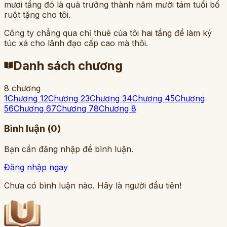
mươi tầng đó là quà trưởng thành năm mười tám tuổi bố
ruột tặng cho tôi.
Công ty chẳng qua chỉ thuê của tôi hai tầng để làm ký
túc xá cho lãnh đạo cấp cao mà thôi.
Danh sách chương
8
chương
1
Chương 1
2
Chương 2
3
Chương 3
4
Chương 4
5
Chương
5
6
Chương 6
7
Chương 7
8
Chương 8
Bình luận (
0
)
Bạn cần đăng nhập để bình luận.
Đăng nhập ngay
Chưa có bình luận nào. Hãy là người đầu tiên!