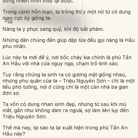
bỗng nhiên nhìn thấy lại được.
Trong cảnh hỗn loạn, ta trông thấy một nữ tử có dung
mạo cực kỳ giống ta.
Full
Nàng ta y phục sang quý, khí độ bất phàm.
Những dân chúng đến giúp dập lửa đều gọi nàng là Hầu
phu nhân.
Lúc này ta mới để ý, nơi bốc cháy kia chính là phủ Tấn
An Hầu với nhà cửa nguy nga, chạm trổ tinh xảo.
Tuy rằng chúng ta sinh ra có gương mặt giống nhau,
nhưng phu quân của ta – Triệu Nguyên Sơn – chỉ là một
tiểu phó tướng, nơi ở cũng chỉ là một căn nhà ba gian
đơn sơ.
Ta vốn có dung nhan xinh đẹp, nhưng từ sau khi mù
mắt, gần như không dám ra ngoài, sợ làm liên lụy đến
Triệu Nguyên Sơn.
Thế mà nay, tại sao ta lại xuất hiện trong phủ Tấn An
Hầu này?