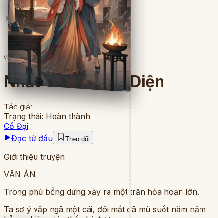
Full
3
lượt đọc
·
11
chương
Nhất Thân Song Diện
Tác giả:
Trạng thái:
Hoàn thành
Cổ Đại
Đọc từ đầu
Theo dõi
Giới thiệu truyện
VĂN ÁN
Trong phủ bỗng dưng xảy ra một trận hỏa hoạn lớn.
Ta sơ ý vấp ngã một cái, đôi mắt đã mù suốt năm năm