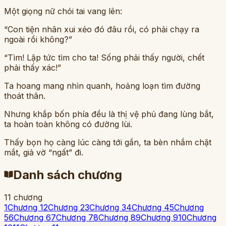
Một giọng nữ chói tai vang lên:
“Con tiện nhân xui xẻo đó đâu rồi, có phải chạy ra
ngoài rồi không?”
“Tìm! Lập tức tìm cho ta! Sống phải thấy người, chết
phải thấy xác!”
Ta hoang mang nhìn quanh, hoảng loạn tìm đường
thoát thân.
Nhưng khắp bốn phía đều là thị vệ phủ đang lùng bắt,
ta hoàn toàn không có đường lùi.
Thấy bọn họ càng lúc càng tới gần, ta bèn nhắm chặt
mắt, giả vờ “ngất” đi.
Danh sách chương
11
chương
1
Chương 1
2
Chương 2
3
Chương 3
4
Chương 4
5
Chương
5
6
Chương 6
7
Chương 7
8
Chương 8
9
Chương 9
10
Chương