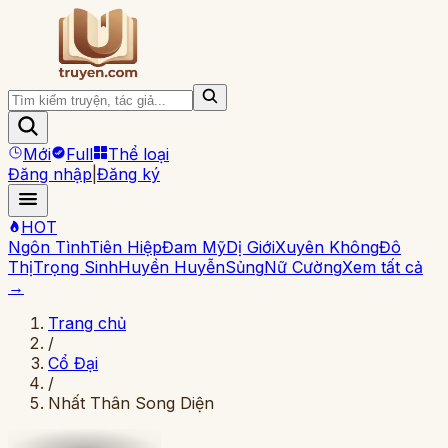
Mới
Full
Thể loại
Đăng nhập
|
Đăng ký
HOT
Ngôn Tình
Tiên Hiệp
Đam Mỹ
Dị Giới
Xuyên Không
Đô
Thị
Trọng Sinh
Huyền Huyễn
Sủng
Nữ Cường
Xem tất cả
→
Trang chủ
/
Cổ Đại
/
Nhất Thân Song Diện