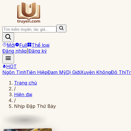
Mới
Full
Thể loại
Đăng nhập
|
Đăng ký
HOT
Ngôn Tình
Tiên Hiệp
Đam Mỹ
Dị Giới
Xuyên Không
Đô Thị
Tr
Trang chủ
/
Hiện đại
/
Nhịp Đập Thứ Bảy