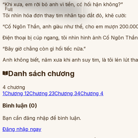
“Khi xưa, em rời bỏ anh vì tiền, có hối hận không?”
Full
Tôi nhìn hóa đơn thay tim nhân tạo đắt đỏ, khẽ cười:
“Cố Ngôn Thần, anh giàu như thế, cho em mượn 200.00
Điện thoại bị cúp ngang, tôi nhìn hình ảnh Cố Ngôn Thần 
“Bây giờ chẳng còn gì hối tiếc nữa.”
Anh không biết, năm xưa khi anh suy tim, là tôi lén lút th
Danh sách chương
4
chương
1
Chương 1
2
Chương 2
3
Chương 3
4
Chương 4
Bình luận (
0
)
Bạn cần đăng nhập để bình luận.
Đăng nhập ngay