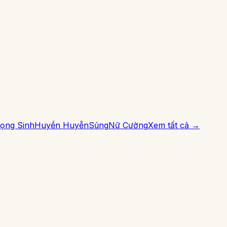
ọng Sinh
Huyền Huyễn
Sủng
Nữ Cường
Xem tất cả →