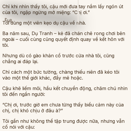
Chỉ khi nhìn thấy tôi, cậu mới đưa tay nắm lấy ngón út
của tôi, ngập ngừng mở miệng: “Chị ơi.”
Full
Tôi dùng một viên kẹo dụ cậu về nhà.
Ba năm sau, Dụ Tranh – kẻ đã chán chê rong chơi bên
ngoài – cuối cùng cũng quyết định quay về kết hôn với
tôi.
Nhưng dù có gào khản cổ trước cửa nhà tôi, cũng
chẳng ai đáp lại.
Chỉ cách một bức tường, chàng thiếu niên đã kéo tôi
vào một thế giới khác, đầy mê hoặc.
Cậu khẽ liếm môi, hầu kết chuyển động, chăm chú nhìn
tôi đến ngẩn người:
“Chị ơi, trước giờ em chưa từng thấy biểu cảm này của
chị, chị khó chịu ở đâu à?”
Tôi gần như không thể tập trung được nữa, nhưng vẫn
cố nói với cậu: