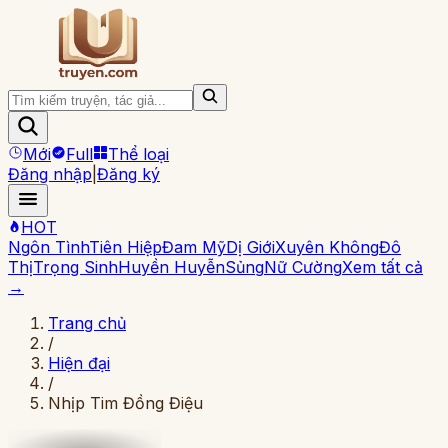
Mới
Full
Thể loại
Đăng nhập
|
Đăng ký
HOT
Ngôn Tình
Tiên Hiệp
Đam Mỹ
Dị Giới
Xuyên Không
Đô
Thị
Trọng Sinh
Huyền Huyễn
Sủng
Nữ Cường
Xem tất cả
→
Trang chủ
/
Hiện đại
/
Nhịp Tim Đồng Điệu