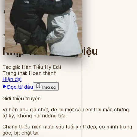
Full
14
lượt đọc
·
5
chương
Nhịp Tim Đồng Điệu
Tác giả:
Hàn Tiểu Hy Edit
Trạng thái:
Hoàn thành
Hiện đại
Đọc từ đầu
Theo dõi
Giới thiệu truyện
Vị hôn phu giả chết, để lại một cậu em trai mắc chứng
tự kỷ, không nơi nương tựa.
Chàng thiếu niên mười sáu tuổi xinh đẹp, co mình trong
góc, bịt chặt tai.