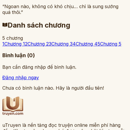
“Ngoan nào, không có khó chịu… chỉ là sung sướng
quá thôi.”
Danh sách chương
5
chương
1
Chương 1
2
Chương 2
3
Chương 3
4
Chương 4
5
Chương 5
Bình luận (
0
)
Bạn cần đăng nhập để bình luận.
Đăng nhập ngay
Chưa có bình luận nào. Hãy là người đầu tiên!
uTruyen là nền tảng đọc truyện online miễn phí hàng