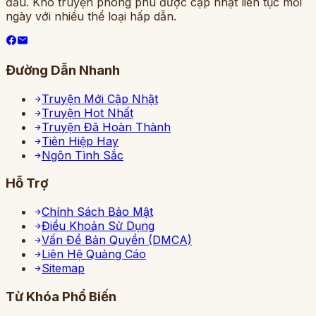
đầu. Kho truyện phong phú được cập nhật liên tục mỗi
ngày với nhiều thể loại hấp dẫn.
Đường Dẫn Nhanh
Truyện Mới Cập Nhật
Truyện Hot Nhất
Truyện Đã Hoàn Thành
Tiên Hiệp Hay
Ngôn Tình Sắc
Hỗ Trợ
Chính Sách Bảo Mật
Điều Khoản Sử Dụng
Vấn Đề Bản Quyền (DMCA)
Liên Hệ Quảng Cáo
Sitemap
Từ Khóa Phổ Biến