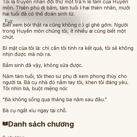
Tôi là truyền nhân đời thứ một trăm lẻ tám của Huyền
môn. Thiên phú dị bẩm, tám tuổi khai thiên nhãn, mười
hai tuổi đã có thể đoán sinh tử.
Full
Biết xem bói thật ra cũng không có gì ghê gớm. Người
trong Huyền môn chúng tôi, ít nhiều ai cũng biết một
chút.
Bí mật của tôi là: chỉ cần tôi tính ra kết quả, tôi sẽ không
nhịn được mà nói ra.
Bẩm sinh đã vậy, không sửa được.
Năm tám tuổi, tôi theo sư phụ đi xem phong thủy cho
người ta. Bà cụ nhà đó nắm tay tôi, khen tôi đáng yêu.
Tôi nhìn bà, buột miệng nói:
“Bà không sống qua tháng ba năm sau đâu.”
Bà cụ ngất xỉu ngay tại chỗ.
Danh sách chương