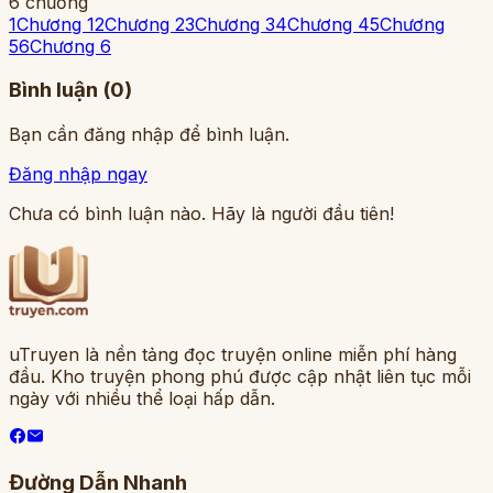
6
chương
1
Chương 1
2
Chương 2
3
Chương 3
4
Chương 4
5
Chương
5
6
Chương 6
Bình luận (
0
)
Bạn cần đăng nhập để bình luận.
Đăng nhập ngay
Chưa có bình luận nào. Hãy là người đầu tiên!
uTruyen là nền tảng đọc truyện online miễn phí hàng
đầu. Kho truyện phong phú được cập nhật liên tục mỗi
ngày với nhiều thể loại hấp dẫn.
Đường Dẫn Nhanh