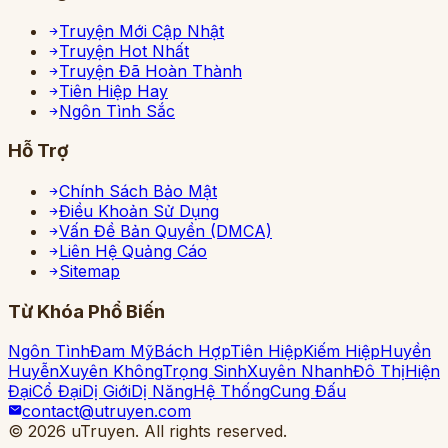
Truyện Mới Cập Nhật
Truyện Hot Nhất
Truyện Đã Hoàn Thành
Tiên Hiệp Hay
Ngôn Tình Sắc
Hỗ Trợ
Chính Sách Bảo Mật
Điều Khoản Sử Dụng
Vấn Đề Bản Quyền (DMCA)
Liên Hệ Quảng Cáo
Sitemap
Từ Khóa Phổ Biến
Ngôn Tình
Đam Mỹ
Bách Hợp
Tiên Hiệp
Kiếm Hiệp
Huyền
Huyễn
Xuyên Không
Trọng Sinh
Xuyên Nhanh
Đô Thị
Hiện
Đại
Cổ Đại
Dị Giới
Dị Năng
Hệ Thống
Cung Đấu
contact@utruyen.com
©
2026
uTruyen. All rights reserved.