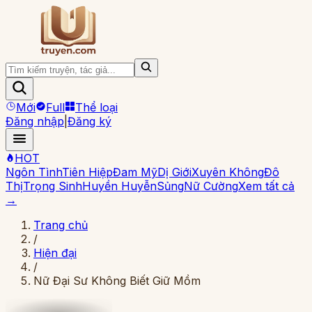
Mới
Full
Thể loại
Đăng nhập
|
Đăng ký
HOT
Ngôn Tình
Tiên Hiệp
Đam Mỹ
Dị Giới
Xuyên Không
Đô
Thị
Trọng Sinh
Huyền Huyễn
Sủng
Nữ Cường
Xem tất cả
→
Trang chủ
/
Hiện đại
/
Nữ Đại Sư Không Biết Giữ Mồm