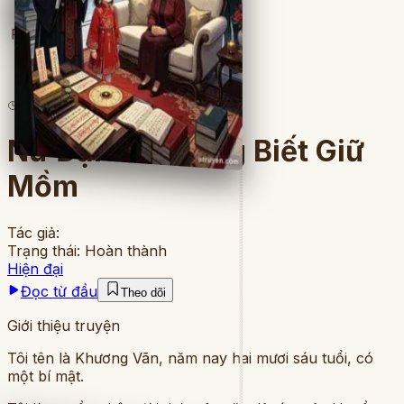
Full
3
lượt đọc
·
6
chương
Nữ Đại Sư Không Biết Giữ
Mồm
Tác giả:
Trạng thái:
Hoàn thành
Hiện đại
Đọc từ đầu
Theo dõi
Giới thiệu truyện
Tôi tên là Khương Vãn, năm nay hai mươi sáu tuổi, có
một bí mật.