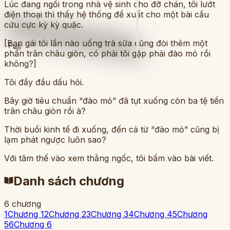
Lúc đang ngồi trong nhà vệ sinh cho đỡ chán, tôi lướt
điện thoại thì thấy hệ thống đề xuất cho một bài cầu
cứu cực kỳ kỳ quặc.
[Bạn gái tôi lần nào uống trà sữa cũng đòi thêm một
Full
phần trân châu giòn, có phải tôi gặp phải đào mỏ rồi
không?]
Tôi đầy đầu dấu hỏi.
Bây giờ tiêu chuẩn “đào mỏ” đã tụt xuống còn ba tệ tiền
trân châu giòn rồi à?
Thời buổi kinh tế đi xuống, đến cả từ “đào mỏ” cũng bị
lạm phát ngược luôn sao?
Với tâm thế vào xem thằng ngốc, tôi bấm vào bài viết.
Danh sách chương
6
chương
1
Chương 1
2
Chương 2
3
Chương 3
4
Chương 4
5
Chương
5
6
Chương 6