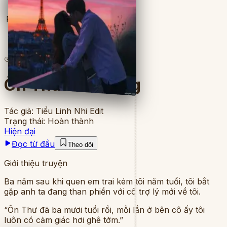
Full
3
lượt đọc
·
8
chương
Ôn Thư Toả Nắng
Tác giả:
Tiểu Linh Nhi Edit
Trạng thái:
Hoàn thành
Hiện đại
Đọc từ đầu
Theo dõi
Giới thiệu truyện
Ba năm sau khi quen em trai kém tôi năm tuổi, tôi bắt
gặp anh ta đang than phiền với cô trợ lý mới về tôi.
“Ôn Thư đã ba mươi tuổi rồi, mỗi lần ở bên cô ấy tôi
luôn có cảm giác hơi ghê tởm.”