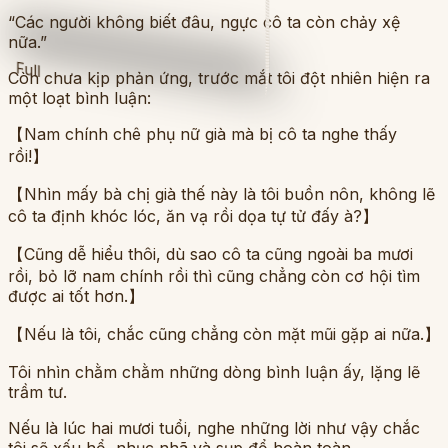
“Các người không biết đâu, ngực cô ta còn chảy xệ
nữa.”
Full
Còn chưa kịp phản ứng, trước mắt tôi đột nhiên hiện ra
một loạt bình luận:
【Nam chính chê phụ nữ già mà bị cô ta nghe thấy
rồi!】
【Nhìn mấy bà chị già thế này là tôi buồn nôn, không lẽ
cô ta định khóc lóc, ăn vạ rồi dọa tự tử đấy à?】
【Cũng dễ hiểu thôi, dù sao cô ta cũng ngoài ba mươi
rồi, bỏ lỡ nam chính rồi thì cũng chẳng còn cơ hội tìm
được ai tốt hơn.】
【Nếu là tôi, chắc cũng chẳng còn mặt mũi gặp ai nữa.】
Tôi nhìn chằm chằm những dòng bình luận ấy, lặng lẽ
trầm tư.
Nếu là lúc hai mươi tuổi, nghe những lời như vậy chắc
tôi sẽ xấu hổ, nhục nhã và sụp đổ hoàn toàn.