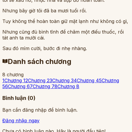
Nhưng bây giờ tôi đã ba mươi tuổi rồi.
Tuy không thể hoàn toàn giữ mặt lạnh như không có gì,
Nhưng cũng đủ bình tĩnh để châm một điếu thuốc, rồi
tát anh ta mười cái.
Sau đó mỉm cười, bước đi nhẹ nhàng.
Danh sách chương
8
chương
1
Chương 1
2
Chương 2
3
Chương 3
4
Chương 4
5
Chương
5
6
Chương 6
7
Chương 7
8
Chương 8
Bình luận (
0
)
Bạn cần đăng nhập để bình luận.
Đăng nhập ngay
Chưa có bình luận nào. Hãy là người đầu tiên!