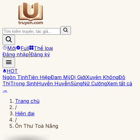
Mới
Full
Thể loại
Đăng nhập
|
Đăng ký
HOT
Ngôn Tình
Tiên Hiệp
Đam Mỹ
Dị Giới
Xuyên Không
Đô
Thị
Trọng Sinh
Huyền Huyễn
Sủng
Nữ Cường
Xem tất cả
→
Trang chủ
/
Hiện đại
/
Ôn Thư Toả Nắng