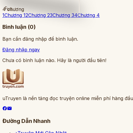
Full
4
chương
1
Chương 1
2
Chương 2
3
Chương 3
4
Chương 4
Bình luận (
0
)
Bạn cần đăng nhập để bình luận.
Đăng nhập ngay
Chưa có bình luận nào. Hãy là người đầu tiên!
uTruyen là nền tảng đọc truyện online miễn phí hàng đầu
Đường Dẫn Nhanh
Truyện Mới Cập Nhật