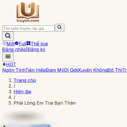
Mới
Full
Thể loại
Đăng nhập
|
Đăng ký
HOT
Ngôn Tình
Tiên Hiệp
Đam Mỹ
Dị Giới
Xuyên Không
Đô Thị
Tr
Trang chủ
/
Hiện đại
/
Phải Lòng Em Trai Bạn Thân