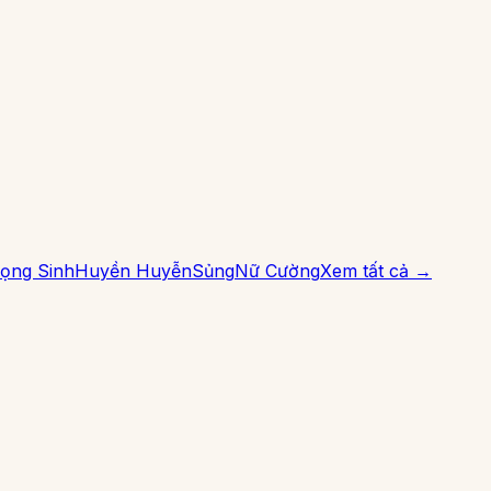
ọng Sinh
Huyền Huyễn
Sủng
Nữ Cường
Xem tất cả →