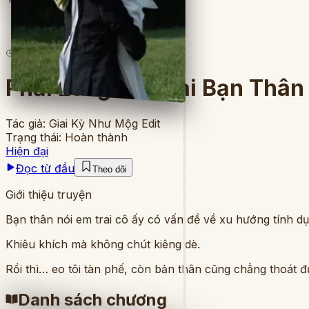
7
lượt đọc
·
4
chương
Phải Lòng Em Trai Bạn Thân
Tác giả:
Giai Kỳ Như Mộg Edit
Trạng thái:
Hoàn thành
Hiện đại
Đọc từ đầu
Theo dõi
Giới thiệu truyện
Bạn thân nói em trai cô ấy có vấn đề về xu hướng tính dục
Khiêu khích mà không chút kiêng dè.
Rồi thì… eo tôi tàn phế, còn bản thân cũng chẳng thoát đ
Danh sách chương