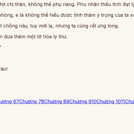
t chi thân, không thể phụ nàng. Phu nhân thấu tình đạt lý,
òng, e là không thể hiểu được tình thâm ý trọng của ta với
chồng này, tuy mới lạ, nhưng ta cũng rất ưng lòng.
n đưa thêm một tờ hòa ly thư.
”
vào!
ương 6
7
Chương 7
8
Chương 8
9
Chương 9
10
Chương 10
11
Chư