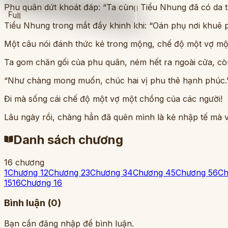
Phu quân dứt khoát đáp: “Ta cùng Tiểu Nhung đã có da thị
Full
Tiểu Nhung trong mắt đầy khinh khi: “Oán phụ nơi khuê ph
Một câu nói đánh thức kẻ trong mộng, chế độ một vợ một 
Ta gom chăn gối của phu quân, ném hết ra ngoài cửa, cò
“Như chàng mong muốn, chúc hai vị phu thê hạnh phúc.
Đi mà sống cái chế độ một vợ một chồng của các người!
Lâu ngày rồi, chàng hẳn đã quên mình là kẻ nhập tế mà 
Danh sách chương
16
chương
1
Chương 1
2
Chương 2
3
Chương 3
4
Chương 4
5
Chương 5
6
Ch
15
16
Chương 16
Bình luận (
0
)
Bạn cần đăng nhập để bình luận.