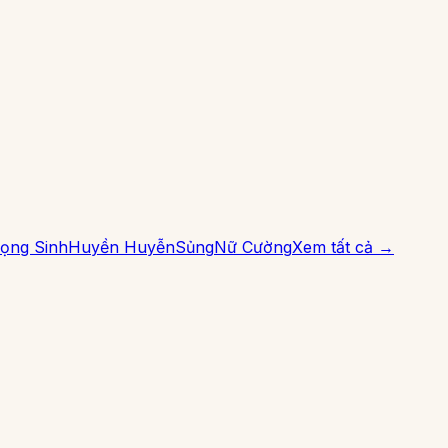
ọng Sinh
Huyền Huyễn
Sủng
Nữ Cường
Xem tất cả →