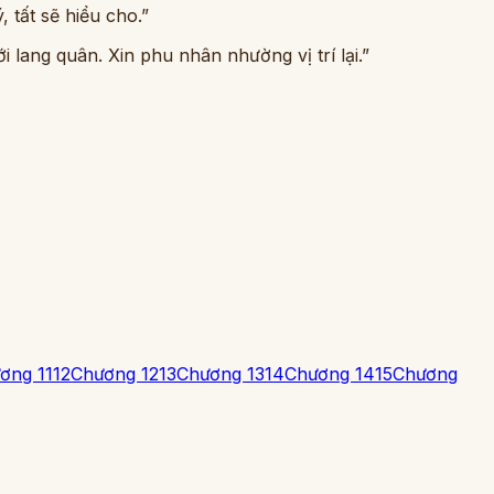
 tất sẽ hiểu cho.”
 lang quân. Xin phu nhân nhường vị trí lại.”
ơng 11
12
Chương 12
13
Chương 13
14
Chương 14
15
Chương