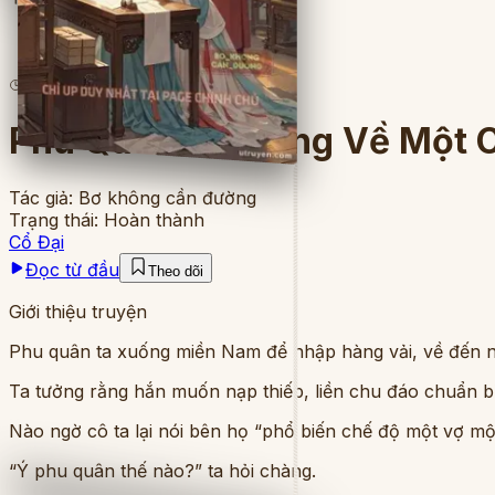
13
lượt đọc
·
16
chương
Phu Quân Ta Mang Về Một C
Tác giả:
Bơ không cần đường
Trạng thái:
Hoàn thành
Cổ Đại
Đọc từ đầu
Theo dõi
Giới thiệu truyện
Phu quân ta xuống miền Nam để nhập hàng vải, về đến nhà 
Ta tưởng rằng hắn muốn nạp thiếp, liền chu đáo chuẩn bị
Nào ngờ cô ta lại nói bên họ “phổ biến chế độ một vợ mộ
“Ý phu quân thế nào?” ta hỏi chàng.