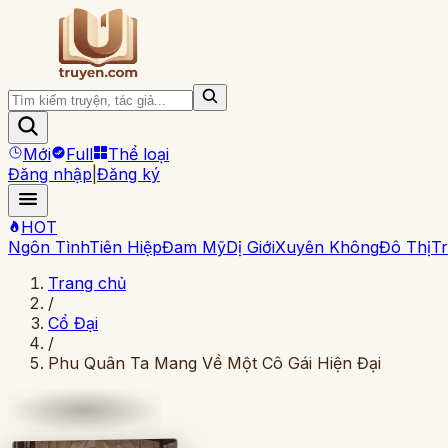
Mới
Full
Thể loại
Đăng nhập
|
Đăng ký
HOT
Ngôn Tình
Tiên Hiệp
Đam Mỹ
Dị Giới
Xuyên Không
Đô Thị
Tr
Trang chủ
/
Cổ Đại
/
Phu Quân Ta Mang Về Một Cô Gái Hiện Đại