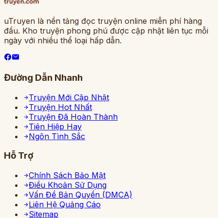
uTruyen là nền tảng đọc truyện online miễn phí hàng
đầu. Kho truyện phong phú được cập nhật liên tục mỗi
ngày với nhiều thể loại hấp dẫn.
Đường Dẫn Nhanh
Truyện Mới Cập Nhật
Truyện Hot Nhất
Truyện Đã Hoàn Thành
Tiên Hiệp Hay
Ngôn Tình Sắc
Hỗ Trợ
Chính Sách Bảo Mật
Điều Khoản Sử Dụng
Vấn Đề Bản Quyền (DMCA)
Liên Hệ Quảng Cáo
Sitemap