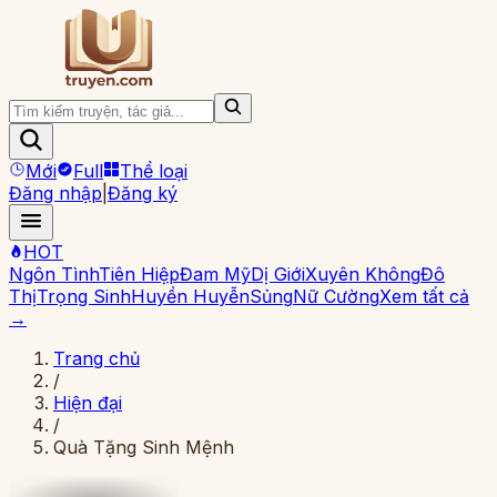
Mới
Full
Thể loại
Đăng nhập
|
Đăng ký
HOT
Ngôn Tình
Tiên Hiệp
Đam Mỹ
Dị Giới
Xuyên Không
Đô
Thị
Trọng Sinh
Huyền Huyễn
Sủng
Nữ Cường
Xem tất cả
→
Trang chủ
/
Hiện đại
/
Quà Tặng Sinh Mệnh