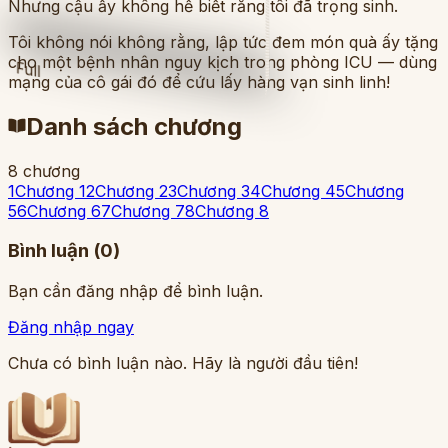
Nhưng cậu ấy không hề biết rằng tôi đã trọng sinh.
Tôi không nói không rằng, lập tức đem món quà ấy tặng
cho một bệnh nhân nguy kịch trong phòng ICU — dùng
Full
mạng của cô gái đó để cứu lấy hàng vạn sinh linh!
Danh sách chương
8
chương
1
Chương 1
2
Chương 2
3
Chương 3
4
Chương 4
5
Chương
5
6
Chương 6
7
Chương 7
8
Chương 8
Bình luận (
0
)
Bạn cần đăng nhập để bình luận.
Đăng nhập ngay
Chưa có bình luận nào. Hãy là người đầu tiên!