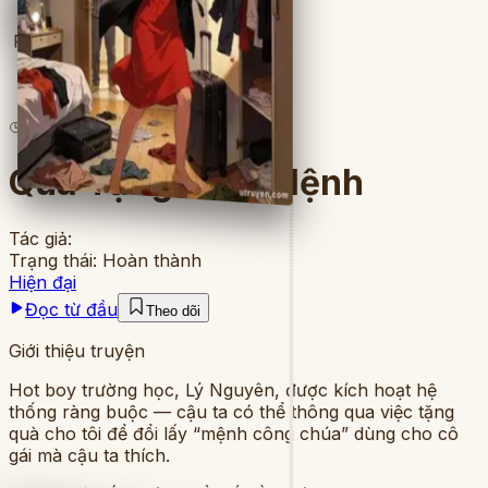
Full
4
lượt đọc
·
8
chương
Quà Tặng Sinh Mệnh
Tác giả:
Trạng thái:
Hoàn thành
Hiện đại
Đọc từ đầu
Theo dõi
Giới thiệu truyện
Hot boy trường học, Lý Nguyên, được kích hoạt hệ
thống ràng buộc — cậu ta có thể thông qua việc tặng
quà cho tôi để đổi lấy “mệnh công chúa” dùng cho cô
gái mà cậu ta thích.