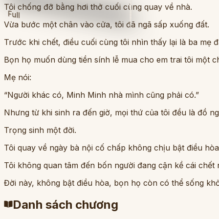
Tôi chống đỡ bằng hơi thở cuối cùng quay về nhà.
Full
Vừa bước một chân vào cửa, tôi đã ngã sấp xuống đất.
Trước khi chết, điều cuối cùng tôi nhìn thấy lại là ba mẹ
Bọn họ muốn dùng tiền sính lễ mua cho em trai tôi một 
Mẹ nói:
“Người khác có, Minh Minh nhà mình cũng phải có.”
Nhưng từ khi sinh ra đến giờ, mọi thứ của tôi đều là đồ n
Trọng sinh một đời.
Tôi quay về ngày bà nội cố chấp không chịu bật điều hòa
Tôi không quan tâm đến bốn người đang cận kề cái chết n
Đời này, không bật điều hòa, bọn họ còn có thể sống k
Danh sách chương