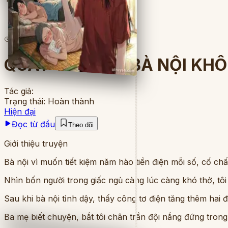
19
lượt đọc
·
8
chương
QUAY VỀ NGÀY BÀ NỘI KHÔ
Tác giả:
Trạng thái:
Hoàn thành
Hiện đại
Đọc từ đầu
Theo dõi
Giới thiệu truyện
Bà nội vì muốn tiết kiệm năm hào tiền điện mỗi số, cố c
Nhìn bốn người trong giấc ngủ càng lúc càng khó thở, tôi 
Sau khi bà nội tỉnh dậy, thấy công tơ điện tăng thêm hai 
Ba mẹ biết chuyện, bắt tôi chân trần đội nắng đứng trong