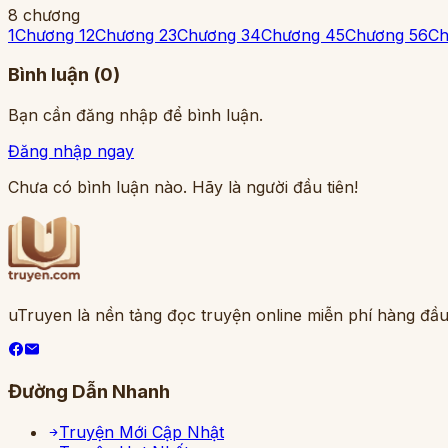
8
chương
1
Chương 1
2
Chương 2
3
Chương 3
4
Chương 4
5
Chương 5
6
Ch
Bình luận (
0
)
Bạn cần đăng nhập để bình luận.
Đăng nhập ngay
Chưa có bình luận nào. Hãy là người đầu tiên!
uTruyen là nền tảng đọc truyện online miễn phí hàng đầu
Đường Dẫn Nhanh
Truyện Mới Cập Nhật