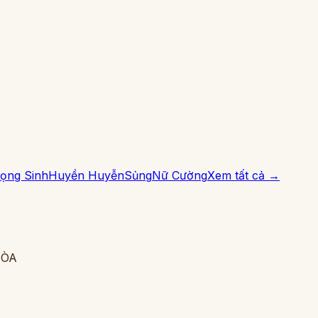
ọng Sinh
Huyền Huyễn
Sủng
Nữ Cường
Xem tất cả →
HÒA