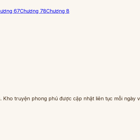
ương 6
7
Chương 7
8
Chương 8
. Kho truyện phong phú được cập nhật liên tục mỗi ngày vớ