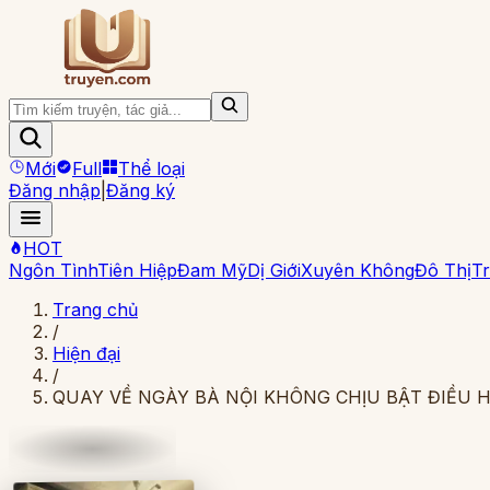
Mới
Full
Thể loại
Đăng nhập
|
Đăng ký
HOT
Ngôn Tình
Tiên Hiệp
Đam Mỹ
Dị Giới
Xuyên Không
Đô Thị
Tr
Trang chủ
/
Hiện đại
/
QUAY VỀ NGÀY BÀ NỘI KHÔNG CHỊU BẬT ĐIỀU 