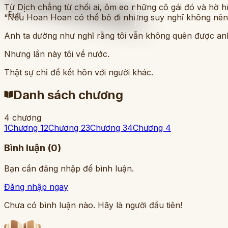
Từ Dịch chẳng từ chối ai, ôm eo những cô gái đó và hờ h
Full
“Nếu Hoan Hoan có thể bỏ đi những suy nghĩ không nên c
Anh ta dường như nghĩ rằng tôi vẫn không quên được an
Nhưng lần này tôi về nước.
Thật sự chỉ để kết hôn với người khác.
Danh sách chương
4
chương
1
Chương 1
2
Chương 2
3
Chương 3
4
Chương 4
Bình luận (
0
)
Bạn cần đăng nhập để bình luận.
Đăng nhập ngay
Chưa có bình luận nào. Hãy là người đầu tiên!