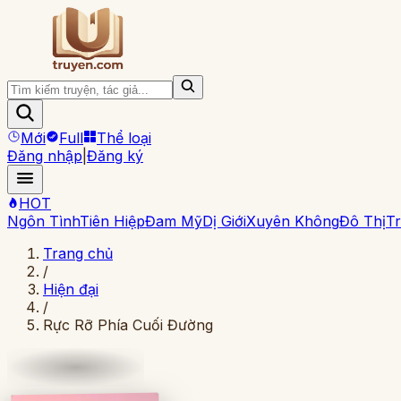
Mới
Full
Thể loại
Đăng nhập
|
Đăng ký
HOT
Ngôn Tình
Tiên Hiệp
Đam Mỹ
Dị Giới
Xuyên Không
Đô Thị
Tr
Trang chủ
/
Hiện đại
/
Rực Rỡ Phía Cuối Đường