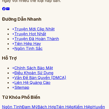
ngày với nhiều thể loại hấp dẫn.
Đường Dẫn Nhanh
Truyện Mới Cập Nhật
Truyện Hot Nhất
Truyện Đã Hoàn Thành
Tiên Hiệp Hay
Ngôn Tình Sắc
Hỗ Trợ
Chính Sách Bảo Mật
Điều Khoản Sử Dụng
Vấn Đề Bản Quyền (DMCA)
Liên Hệ Quảng Cáo
Sitemap
Từ Khóa Phổ Biến
Ngôn Tình
Đam Mỹ
Bách Hợp
Tiên Hiệp
Kiếm Hiệp
Huyền