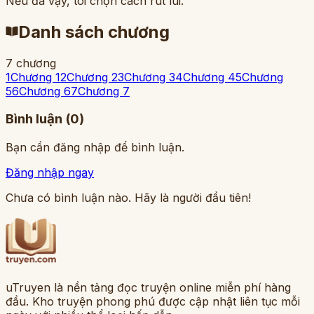
Nếu đã vậy, tôi chọn cách rút lui.
Danh sách chương
7 chương
1
Chương 1
2
Chương 2
3
Chương 3
4
Chương 4
5
Chương
5
6
Chương 6
7
Chương 7
Bình luận (
0
)
Bạn cần đăng nhập để bình luận.
Đăng nhập ngay
Chưa có bình luận nào. Hãy là người đầu tiên!
uTruyen là nền tảng đọc truyện online miễn phí hàng
đầu. Kho truyện phong phú được cập nhật liên tục mỗi