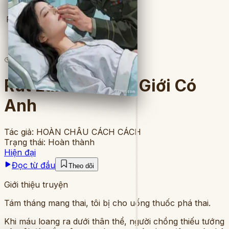
Full
5
lượt đọc
·
7
chương
Rút Lui Khỏi Thế Giới Có
Anh
Tác giả:
HOÀN CHÂU CÁCH CÁCH
Trạng thái:
Hoàn thành
Hiện đại
Đọc từ đầu
Theo dõi
Giới thiệu truyện
Tám tháng mang thai, tôi bị cho uống thuốc phá thai.
Khi máu loang ra dưới thân thể, người chồng thiếu tướng