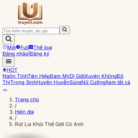
Mới
Full
Thể loại
Đăng nhập
|
Đăng ký
HOT
Ngôn Tình
Tiên Hiệp
Đam Mỹ
Dị Giới
Xuyên Không
Đô
Thị
Trọng Sinh
Huyền Huyễn
Sủng
Nữ Cường
Xem tất cả
→
Trang chủ
/
Hiện đại
/
Rút Lui Khỏi Thế Giới Có Anh