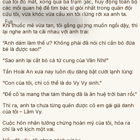
của tôi đỏ mắt, xông qua ba trạm gác, huy động toàn bộ
các mối quan hệ để tìm bác sĩ giỏi nhất trong quân đội
cứu tôi, vừa khóc vừa cầu xin tôi đừng rời xa anh ta.
Full
Khi thuốc mê vừa tan, tôi gắng gượng muốn ngồi dậy, thì
lại nghe anh ta cãi nhau với anh trai:
“Anh dám làm thế ư? Không phải đã nói chỉ cần bỏ đứa
bé là được sao!”
“Sao anh lại cắt bỏ cả tử cung của Vân Nhi!”
Tần Hoài An xưa nay luôn dịu dàng bật cười lạnh lùng:
“Con của tôi, chỉ có thể là do Vy Vy sinh.”
“Để cô ta mang thai tám tháng đã là ân huệ trời ban rồi.”
Thì ra, anh ta chưa từng quên được cô em gái giả danh
của tôi – Lâm Vy.
Cuộc hôn nhân tưởng chừng hoàn mỹ của tôi, hóa ra
chỉ là vở kịch một vai.