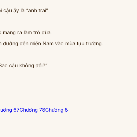
cậu ấy là “anh trai”.
ác mang ra làm trò đùa.
 lên đường đến miền Nam vào mùa tựu trường.
 Sao cậu không đổi?”
ương 6
7
Chương 7
8
Chương 8