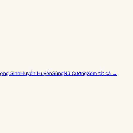
ọng Sinh
Huyền Huyễn
Sủng
Nữ Cường
Xem tất cả →