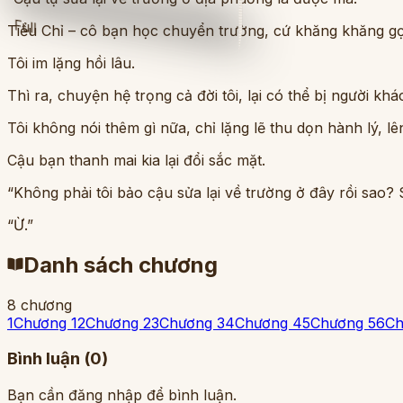
Full
Tiểu Chỉ – cô bạn học chuyển trường, cứ khăng khăng gọi 
Tôi im lặng hồi lâu.
Thì ra, chuyện hệ trọng cả đời tôi, lại có thể bị người kh
Tôi không nói thêm gì nữa, chỉ lặng lẽ thu dọn hành lý,
Cậu bạn thanh mai kia lại đổi sắc mặt.
“Không phải tôi bảo cậu sửa lại về trường ở đây rồi sao?
“Ừ.”
Danh sách chương
8
chương
1
Chương 1
2
Chương 2
3
Chương 3
4
Chương 4
5
Chương 5
6
Ch
Bình luận (
0
)
Bạn cần đăng nhập để bình luận.