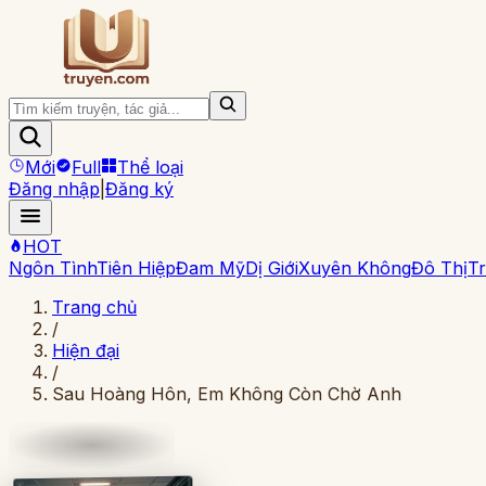
Mới
Full
Thể loại
Đăng nhập
|
Đăng ký
HOT
Ngôn Tình
Tiên Hiệp
Đam Mỹ
Dị Giới
Xuyên Không
Đô Thị
Tr
Trang chủ
/
Hiện đại
/
Sau Hoàng Hôn, Em Không Còn Chờ Anh