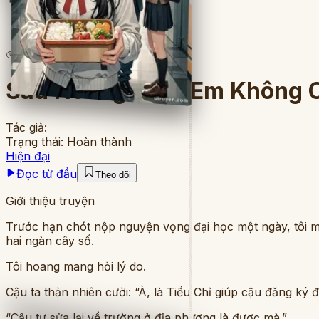
4
lượt đọc
·
8
chương
Sau Hoàng Hôn, Em Không 
Tác giả:
Trạng thái:
Hoàn thành
Hiện đại
Đọc từ đầu
Theo dõi
Giới thiệu truyện
Trước hạn chót nộp nguyện vọng đại học một ngày, tôi m
hai ngàn cây số.
Tôi hoang mang hỏi lý do.
Cậu ta thản nhiên cười: “À, là Tiểu Chỉ giúp cậu đăng ký 
“Cậu tự sửa lại về trường ở địa phương là được mà.”