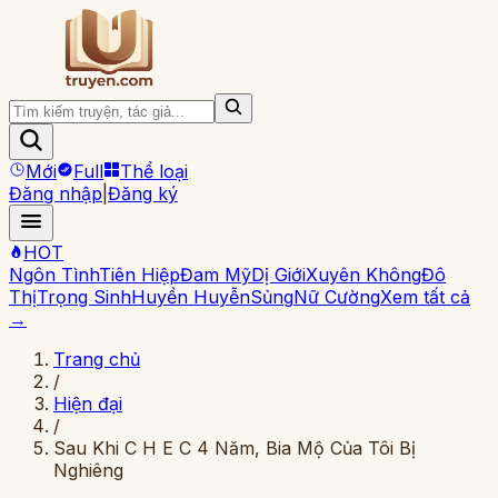
Mới
Full
Thể loại
Đăng nhập
|
Đăng ký
HOT
Ngôn Tình
Tiên Hiệp
Đam Mỹ
Dị Giới
Xuyên Không
Đô
Thị
Trọng Sinh
Huyền Huyễn
Sủng
Nữ Cường
Xem tất cả
→
Trang chủ
/
Hiện đại
/
Sau Khi C H E C 4 Năm, Bia Mộ Của Tôi Bị
Nghiêng