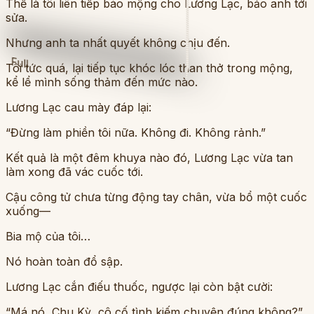
Thế là tôi liên tiếp báo mộng cho Lương Lạc, bảo anh tới
sửa.
Nhưng anh ta nhất quyết không chịu đến.
Full
Tôi tức quá, lại tiếp tục khóc lóc than thở trong mộng,
kể lể mình sống thảm đến mức nào.
Lương Lạc cau mày đáp lại:
“Đừng làm phiền tôi nữa. Không đi. Không rảnh.”
Kết quả là một đêm khuya nào đó, Lương Lạc vừa tan
làm xong đã vác cuốc tới.
Cậu công tử chưa từng động tay chân, vừa bổ một cuốc
xuống—
Bia mộ của tôi…
Nó hoàn toàn đổ sập.
Lương Lạc cắn điếu thuốc, ngược lại còn bật cười:
“Má nó, Chu Kỳ, cô cố tình kiếm chuyện đúng không?”