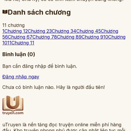
Danh sách chương
11
chương
1
Chương 1
2
Chương 2
3
Chương 3
4
Chương 4
5
Chương
5
6
Chương 6
7
Chương 7
8
Chương 8
9
Chương 9
10
Chương
10
11
Chương 11
Bình luận (
0
)
Bạn cần đăng nhập để bình luận.
Đăng nhập ngay
Chưa có bình luận nào. Hãy là người đầu tiên!
uTruyen là nền tảng đọc truyện online miễn phí hàng
đầu. Kho truyện phong phú được cập nhật liên tục mỗi