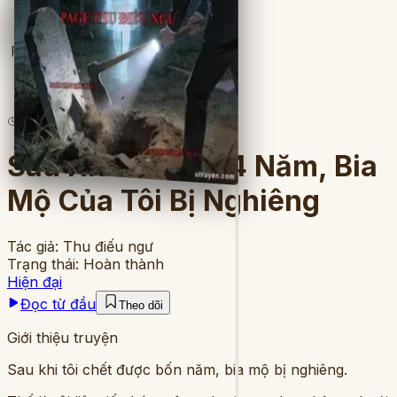
Full
5
lượt đọc
·
11
chương
Sau Khi C H E C 4 Năm, Bia
Mộ Của Tôi Bị Nghiêng
Tác giả:
Thu điếu ngư
Trạng thái:
Hoàn thành
Hiện đại
Đọc từ đầu
Theo dõi
Giới thiệu truyện
Sau khi tôi chết được bốn năm, bia mộ bị nghiêng.