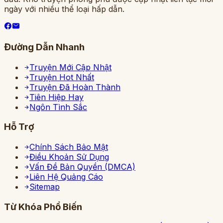
ngày với nhiều thể loại hấp dẫn.
Đường Dẫn Nhanh
Truyện Mới Cập Nhật
Truyện Hot Nhất
Truyện Đã Hoàn Thành
Tiên Hiệp Hay
Ngôn Tình Sắc
Hỗ Trợ
Chính Sách Bảo Mật
Điều Khoản Sử Dụng
Vấn Đề Bản Quyền (DMCA)
Liên Hệ Quảng Cáo
Sitemap
Từ Khóa Phổ Biến