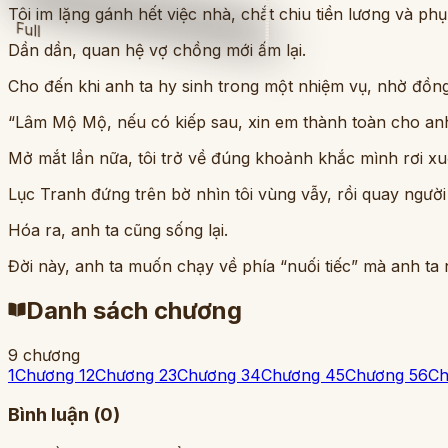
Tôi im lặng gánh hết việc nhà, chắt chiu tiền lương và ph
Full
Dần dần, quan hệ vợ chồng mới ấm lại.
Cho đến khi anh ta hy sinh trong một nhiệm vụ, nhờ đồng
“Lâm Mộ Mộ, nếu có kiếp sau, xin em thành toàn cho anh
Mở mắt lần nữa, tôi trở về đúng khoảnh khắc mình rơi x
Lục Tranh đứng trên bờ nhìn tôi vùng vẫy, rồi quay người 
Hóa ra, anh ta cũng sống lại.
Đời này, anh ta muốn chạy về phía “nuối tiếc” mà anh ta
Danh sách chương
9
chương
1
Chương 1
2
Chương 2
3
Chương 3
4
Chương 4
5
Chương 5
6
Ch
Bình luận (
0
)