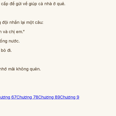
ụ cấp để gửi về giúp cả nhà ở quê.
 đội nhắn lại một câu:
 và chị em.”
uống nước.
bỏ đi.
 nhớ mãi không quên.
ương 6
7
Chương 7
8
Chương 8
9
Chương 9