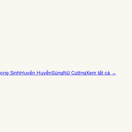
ọng Sinh
Huyền Huyễn
Sủng
Nữ Cường
Xem tất cả →