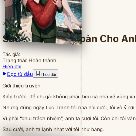
5
lượt đọc
·
9
chương
Sau Khi Thành Toàn Cho Anh
Tác giả:
Trạng thái:
Hoàn thành
Hiện đại
Đọc từ đầu
Theo dõi
Giới thiệu truyện
Kiếp trước, để chị gái không phải theo cả nhà về vùng xa
Nhưng đúng ngày Lục Tranh tới nhà hỏi cưới, tôi vô ý rơi
Vì phải “chịu trách nhiệm”, anh ta cưới tôi. Còn chị tôi vẫ
Sau cưới, anh ta lạnh nhạt với tôi như băng.