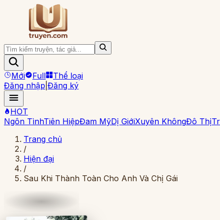
Mới
Full
Thể loại
Đăng nhập
|
Đăng ký
HOT
Ngôn Tình
Tiên Hiệp
Đam Mỹ
Dị Giới
Xuyên Không
Đô Thị
Tr
Trang chủ
/
Hiện đại
/
Sau Khi Thành Toàn Cho Anh Và Chị Gái