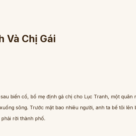
 Và Chị Gái
 sau biến cố, bố mẹ định gả chị cho Lục Tranh, một quân n
 xuống sông. Trước mặt bao nhiêu người, anh ta bế tôi lên 
n phải rời thành phố.