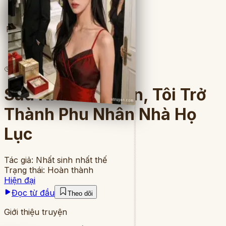
Full
12
lượt đọc
·
7
chương
Sau Khi Thế Thân, Tôi Trở
Thành Phu Nhân Nhà Họ
Lục
Tác giả:
Nhất sinh nhất thế
Trạng thái:
Hoàn thành
Hiện đại
Đọc từ đầu
Theo dõi
Giới thiệu truyện