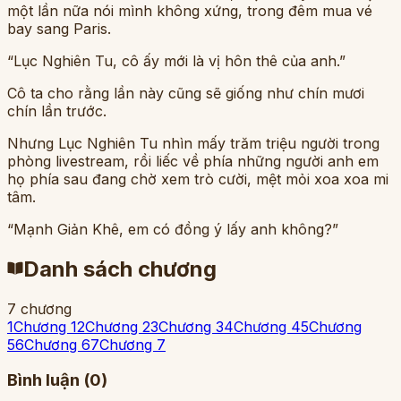
một lần nữa nói mình không xứng, trong đêm mua vé
bay sang Paris.
“Lục Nghiên Tu, cô ấy mới là vị hôn thê của anh.”
Cô ta cho rằng lần này cũng sẽ giống như chín mươi
chín lần trước.
Nhưng Lục Nghiên Tu nhìn mấy trăm triệu người trong
phòng livestream, rồi liếc về phía những người anh em
họ phía sau đang chờ xem trò cười, mệt mỏi xoa xoa mi
tâm.
“Mạnh Giản Khê, em có đồng ý lấy anh không?”
Danh sách chương
7
chương
1
Chương 1
2
Chương 2
3
Chương 3
4
Chương 4
5
Chương
5
6
Chương 6
7
Chương 7
Bình luận (
0
)