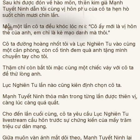
Sau khi được đón về hào môn, thiên kim giả Mạnh
Tuyết Ninh dẫn tôi cùng vị hôn phu của cô ta hẹn hò
suốt chín mươi chín lần.
Mỗi một lần cô ta đều khóc lóc nói: “Cô ấy mới là vị hôn
Full
thê của anh, em chỉ là kẻ mạo danh mà thôi.”
Cô ta đường hoàng nhốt tôi và Lục Nghiên Tu vào cùng
một căn phòng, còn cố tình đem quà anh tặng mình
chuyển tay cho tôi.
Thậm chí còn bắt tôi mặc cùng một chiếc váy với cô ta
để thử lòng anh.
Lục Nghiên Tu lần nào cũng kiên định chọn cô ta.
Mạnh Tuyết Ninh thỏa mãn trong từng lần được thiên vị,
càng lúc càng quá quắt.
Cho đến lần cuối cùng, cô ta yêu cầu Lục Nghiên Tu
livestream cầu hôn trước sự chứng kiến của mấy trăm
triệu cư dân mạng.
Giữa muôn vàn ánh mắt dõi theo, Mạnh Tuyết Ninh lại