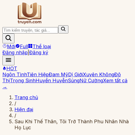
Mới
Full
Thể loại
Đăng nhập
|
Đăng ký
HOT
Ngôn Tình
Tiên Hiệp
Đam Mỹ
Dị Giới
Xuyên Không
Đô
Thị
Trọng Sinh
Huyền Huyễn
Sủng
Nữ Cường
Xem tất cả
→
Trang chủ
/
Hiện đại
/
Sau Khi Thế Thân, Tôi Trở Thành Phu Nhân Nhà
Họ Lục