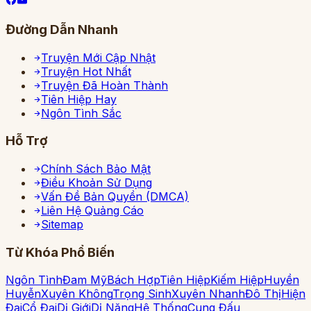
Đường Dẫn Nhanh
Truyện Mới Cập Nhật
Truyện Hot Nhất
Truyện Đã Hoàn Thành
Tiên Hiệp Hay
Ngôn Tình Sắc
Hỗ Trợ
Chính Sách Bảo Mật
Điều Khoản Sử Dụng
Vấn Đề Bản Quyền (DMCA)
Liên Hệ Quảng Cáo
Sitemap
Từ Khóa Phổ Biến
Ngôn Tình
Đam Mỹ
Bách Hợp
Tiên Hiệp
Kiếm Hiệp
Huyền
Huyễn
Xuyên Không
Trọng Sinh
Xuyên Nhanh
Đô Thị
Hiện
Đại
Cổ Đại
Dị Giới
Dị Năng
Hệ Thống
Cung Đấu