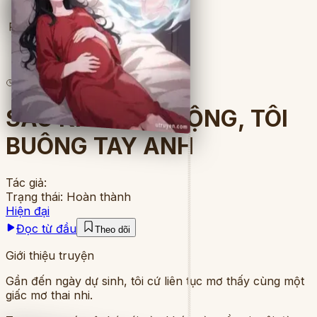
Full
3
lượt đọc
·
7
chương
SAU KHI TỈNH MỘNG, TÔI
BUÔNG TAY ANH
Tác giả:
Trạng thái:
Hoàn thành
Hiện đại
Đọc từ đầu
Theo dõi
Giới thiệu truyện
Gần đến ngày dự sinh, tôi cứ liên tục mơ thấy cùng một
giấc mơ thai nhi.