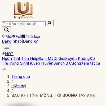
Mới
Full
Thể loại
Đăng nhập
|
Đăng ký
HOT
Ngôn Tình
Tiên Hiệp
Đam Mỹ
Dị Giới
Xuyên Không
Đô
Thị
Trọng Sinh
Huyền Huyễn
Sủng
Nữ Cường
Xem tất cả
→
Trang chủ
/
Hiện đại
/
SAU KHI TỈNH MỘNG, TÔI BUÔNG TAY ANH