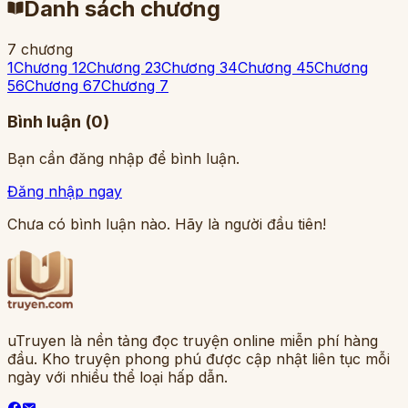
Danh sách chương
7 chương
1
Chương 1
2
Chương 2
3
Chương 3
4
Chương 4
5
Chương
5
6
Chương 6
7
Chương 7
Bình luận (
0
)
Bạn cần đăng nhập để bình luận.
Đăng nhập ngay
Chưa có bình luận nào. Hãy là người đầu tiên!
uTruyen là nền tảng đọc truyện online miễn phí hàng
đầu. Kho truyện phong phú được cập nhật liên tục mỗi
ngày với nhiều thể loại hấp dẫn.