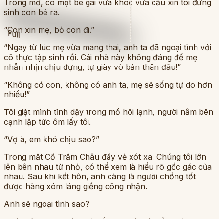
Trong mơ, có một bé gái vừa khóc vừa cầu xin tôi đừng
sinh con bé ra.
“Con xin mẹ, bỏ con đi.”
Full
“Ngay từ lúc mẹ vừa mang thai, anh ta đã ngoại tình với
cô thực tập sinh rồi. Cái nhà này không đáng để mẹ
nhẫn nhịn chịu đựng, tự giày vò bản thân đâu!”
“Không có con, không có anh ta, mẹ sẽ sống tự do hơn
nhiều!”
Tôi giật mình tỉnh dậy trong mồ hôi lạnh, người nằm bên
cạnh lập tức ôm lấy tôi.
“Vợ à, em khó chịu sao?”
Trong mắt Cố Trầm Châu đầy vẻ xót xa. Chúng tôi lớn
lên bên nhau từ nhỏ, có thể xem là hiểu rõ gốc gác của
nhau. Sau khi kết hôn, anh càng là người chồng tốt
được hàng xóm láng giềng công nhận.
Anh sẽ ngoại tình sao?