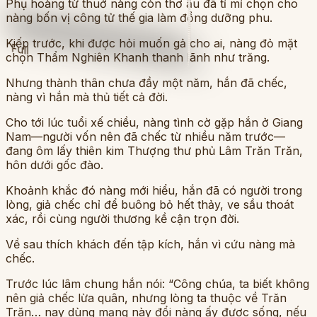
Phụ hoàng từ thuở nàng còn thơ ấu đã tỉ mỉ chọn cho
nàng bốn vị công tử thế gia làm đồng dưỡng phu.
Kiếp trước, khi được hỏi muốn gả cho ai, nàng đỏ mặt
Full
chọn Thẩm Nghiên Khanh thanh lãnh như trăng.
Nhưng thành thân chưa đầy một năm, hắn đã chếc,
nàng vì hắn mà thủ tiết cả đời.
Cho tới lúc tuổi xế chiều, nàng tình cờ gặp hắn ở Giang
Nam—người vốn nên đã chếc từ nhiều năm trước—
đang ôm lấy thiên kim Thượng thư phủ Lâm Trăn Trăn,
hôn dưới gốc đào.
Khoảnh khắc đó nàng mới hiểu, hắn đã có người trong
lòng, giả chếc chỉ để buông bỏ hết thảy, ve sầu thoát
xác, rồi cùng người thương kề cận trọn đời.
Về sau thích khách đến tập kích, hắn vì cứu nàng mà
chếc.
Trước lúc lâm chung hắn nói: “Công chúa, ta biết không
nên giả chếc lừa quân, nhưng lòng ta thuộc về Trăn
Trăn… nay dùng mạng này đổi nàng ấy được sống, nếu