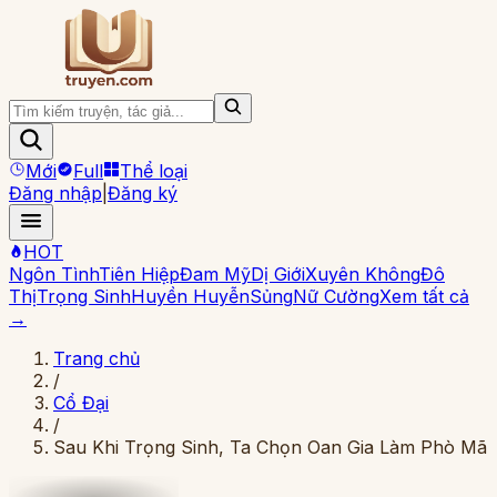
Mới
Full
Thể loại
Đăng nhập
|
Đăng ký
HOT
Ngôn Tình
Tiên Hiệp
Đam Mỹ
Dị Giới
Xuyên Không
Đô
Thị
Trọng Sinh
Huyền Huyễn
Sủng
Nữ Cường
Xem tất cả
→
Trang chủ
/
Cổ Đại
/
Sau Khi Trọng Sinh, Ta Chọn Oan Gia Làm Phò Mã