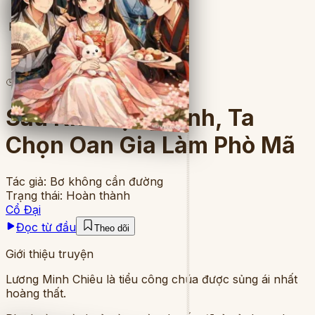
Full
5
lượt đọc
·
14
chương
Sau Khi Trọng Sinh, Ta
Chọn Oan Gia Làm Phò Mã
Tác giả:
Bơ không cần đường
Trạng thái:
Hoàn thành
Cổ Đại
Đọc từ đầu
Theo dõi
Giới thiệu truyện
Lương Minh Chiêu là tiểu công chúa được sủng ái nhất
hoàng thất.