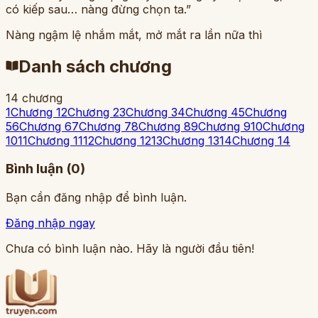
có kiếp sau… nàng đừng chọn ta.”
Nàng ngậm lệ nhắm mắt, mở mắt ra lần nữa thì
Danh sách chương
14
chương
1
Chương 1
2
Chương 2
3
Chương 3
4
Chương 4
5
Chương
5
6
Chương 6
7
Chương 7
8
Chương 8
9
Chương 9
10
Chương
10
11
Chương 11
12
Chương 12
13
Chương 13
14
Chương 14
Bình luận (
0
)
Bạn cần đăng nhập để bình luận.
Đăng nhập ngay
Chưa có bình luận nào. Hãy là người đầu tiên!