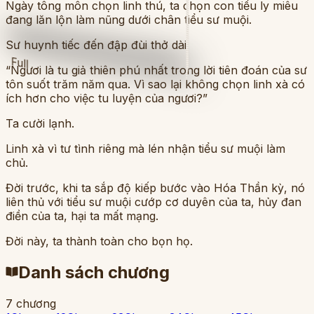
Ngày tông môn chọn linh thú, ta chọn con tiểu ly miêu
đang lăn lộn làm nũng dưới chân tiểu sư muội.
Sư huynh tiếc đến đập đùi thở dài:
Full
“Ngươi là tu giả thiên phú nhất trong lời tiên đoán của sư
tôn suốt trăm năm qua. Vì sao lại không chọn linh xà có
ích hơn cho việc tu luyện của ngươi?”
Ta cười lạnh.
Linh xà vì tư tình riêng mà lén nhận tiểu sư muội làm
chủ.
Đời trước, khi ta sắp độ kiếp bước vào Hóa Thần kỳ, nó
liên thủ với tiểu sư muội cướp cơ duyên của ta, hủy đan
điền của ta, hại ta mất mạng.
Đời này, ta thành toàn cho bọn họ.
Danh sách chương
7
chương