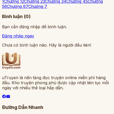
1
Chương 1
2
Chương 2
3
Chương 3
4
Chương 4
5
Chương
5
6
Chương 6
7
Chương 7
Bình luận (
0
)
Bạn cần đăng nhập để bình luận.
Đăng nhập ngay
Chưa có bình luận nào. Hãy là người đầu tiên!
uTruyen là nền tảng đọc truyện online miễn phí hàng
đầu. Kho truyện phong phú được cập nhật liên tục mỗi
ngày với nhiều thể loại hấp dẫn.
Đường Dẫn Nhanh