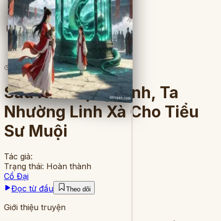
Full
11
lượt đọc
·
7
chương
Sau Khi Trọng Sinh, Ta
Nhường Linh Xà Cho Tiểu
Sư Muội
Tác giả:
Trạng thái:
Hoàn thành
Cổ Đại
Đọc từ đầu
Theo dõi
Giới thiệu truyện