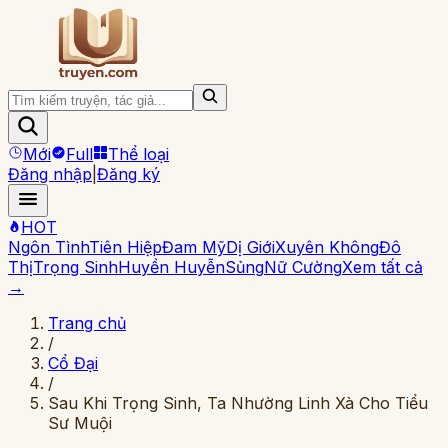
Mới
Full
Thể loại
Đăng nhập
|
Đăng ký
HOT
Ngôn Tình
Tiên Hiệp
Đam Mỹ
Dị Giới
Xuyên Không
Đô
Thị
Trọng Sinh
Huyền Huyễn
Sủng
Nữ Cường
Xem tất cả
→
Trang chủ
/
Cổ Đại
/
Sau Khi Trọng Sinh, Ta Nhường Linh Xà Cho Tiểu
Sư Muội