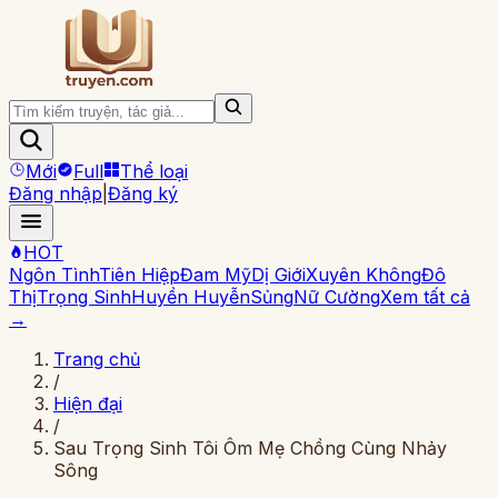
Mới
Full
Thể loại
Đăng nhập
|
Đăng ký
HOT
Ngôn Tình
Tiên Hiệp
Đam Mỹ
Dị Giới
Xuyên Không
Đô
Thị
Trọng Sinh
Huyền Huyễn
Sủng
Nữ Cường
Xem tất cả
→
Trang chủ
/
Hiện đại
/
Sau Trọng Sinh Tôi Ôm Mẹ Chồng Cùng Nhảy
Sông