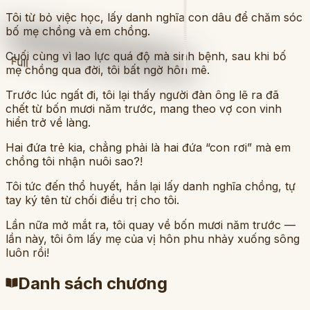
Tôi từ bỏ việc học, lấy danh nghĩa con dâu để chăm sóc
bố mẹ chồng và em chồng.
Cuối cùng vì lao lực quá độ mà sinh bệnh, sau khi bố
Full
mẹ chồng qua đời, tôi bất ngờ hôn mê.
Trước lúc ngất đi, tôi lại thấy người đàn ông lẽ ra đã
chết từ bốn mươi năm trước, mang theo vợ con vinh
hiển trở về làng.
Hai đứa trẻ kia, chẳng phải là hai đứa “con rơi” mà em
chồng tôi nhận nuôi sao?!
Tôi tức đến thổ huyết, hắn lại lấy danh nghĩa chồng, tự
tay ký tên từ chối điều trị cho tôi.
Lần nữa mở mắt ra, tôi quay về bốn mươi năm trước —
lần này, tôi ôm lấy mẹ của vị hôn phu nhảy xuống sông
luôn rồi!
Danh sách chương