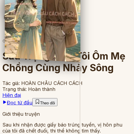
Full
5
lượt đọc
·
10
chương
Sau Trọng Sinh Tôi Ôm Mẹ
Chồng Cùng Nhảy Sông
Tác giả:
HOÀN CHÂU CÁCH CÁCH
Trạng thái:
Hoàn thành
Hiện đại
Đọc từ đầu
Theo dõi
Giới thiệu truyện
Sau khi nhận được giấy báo trúng tuyển, vị hôn phu
của tôi đã chết đuối, thi thể không tìm thấy.