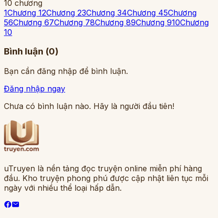
10
chương
1
Chương 1
2
Chương 2
3
Chương 3
4
Chương 4
5
Chương
5
6
Chương 6
7
Chương 7
8
Chương 8
9
Chương 9
10
Chương
10
Bình luận (
0
)
Bạn cần đăng nhập để bình luận.
Đăng nhập ngay
Chưa có bình luận nào. Hãy là người đầu tiên!
uTruyen là nền tảng đọc truyện online miễn phí hàng
đầu. Kho truyện phong phú được cập nhật liên tục mỗi
ngày với nhiều thể loại hấp dẫn.