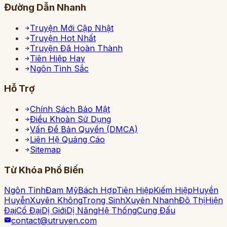
Đường Dẫn Nhanh
Truyện Mới Cập Nhật
Truyện Hot Nhất
Truyện Đã Hoàn Thành
Tiên Hiệp Hay
Ngôn Tình Sắc
Hỗ Trợ
Chính Sách Bảo Mật
Điều Khoản Sử Dụng
Vấn Đề Bản Quyền (DMCA)
Liên Hệ Quảng Cáo
Sitemap
Từ Khóa Phổ Biến
Ngôn Tình
Đam Mỹ
Bách Hợp
Tiên Hiệp
Kiếm Hiệp
Huyền
Huyễn
Xuyên Không
Trọng Sinh
Xuyên Nhanh
Đô Thị
Hiện
Đại
Cổ Đại
Dị Giới
Dị Năng
Hệ Thống
Cung Đấu
contact@utruyen.com