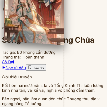
Full
11
lượt đọc
·
10
chương
Sóng Gió Phủ Công Chúa
Tác giả:
Bơ không cần đường
Trạng thái:
Hoàn thành
Cổ Đại
Đọc từ đầu
Theo dõi
Giới thiệu truyện
Kết hôn hai mươi năm, ta và Tống Khinh Thì luôn tương
kính như tân, vai kề vai, nghĩa vợ chồng đằm thắm.
Bên ngoài, hắn làm quan đến chức Thượng thư, địa vị
ngang hàng Tể tướng.