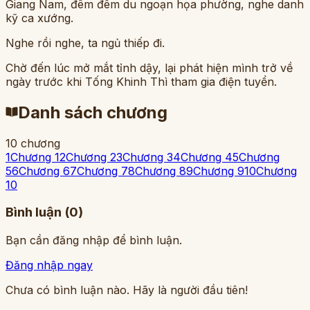
Giang Nam, đêm đêm du ngoạn họa phường, nghe danh
kỹ ca xướng.
Nghe rồi nghe, ta ngủ thiếp đi.
Chờ đến lúc mở mắt tỉnh dậy, lại phát hiện mình trở về
ngày trước khi Tống Khinh Thì tham gia điện tuyển.
Danh sách chương
10
chương
1
Chương 1
2
Chương 2
3
Chương 3
4
Chương 4
5
Chương
5
6
Chương 6
7
Chương 7
8
Chương 8
9
Chương 9
10
Chương
10
Bình luận (
0
)
Bạn cần đăng nhập để bình luận.
Đăng nhập ngay
Chưa có bình luận nào. Hãy là người đầu tiên!