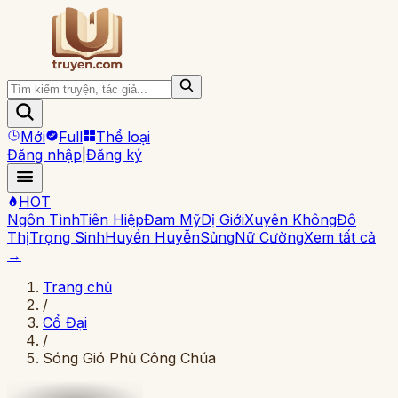
Mới
Full
Thể loại
Đăng nhập
|
Đăng ký
HOT
Ngôn Tình
Tiên Hiệp
Đam Mỹ
Dị Giới
Xuyên Không
Đô
Thị
Trọng Sinh
Huyền Huyễn
Sủng
Nữ Cường
Xem tất cả
→
Trang chủ
/
Cổ Đại
/
Sóng Gió Phủ Công Chúa