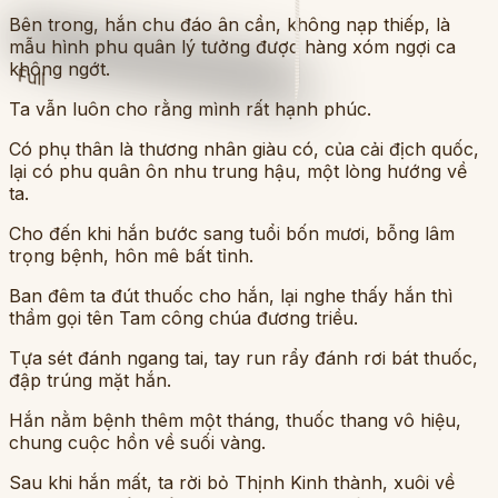
Bên trong, hắn chu đáo ân cần, không nạp thiếp, là
mẫu hình phu quân lý tưởng được hàng xóm ngợi ca
không ngớt.
Full
Ta vẫn luôn cho rằng mình rất hạnh phúc.
Có phụ thân là thương nhân giàu có, của cải địch quốc,
lại có phu quân ôn nhu trung hậu, một lòng hướng về
ta.
Cho đến khi hắn bước sang tuổi bốn mươi, bỗng lâm
trọng bệnh, hôn mê bất tỉnh.
Ban đêm ta đút thuốc cho hắn, lại nghe thấy hắn thì
thầm gọi tên Tam công chúa đương triều.
Tựa sét đánh ngang tai, tay run rẩy đánh rơi bát thuốc,
đập trúng mặt hắn.
Hắn nằm bệnh thêm một tháng, thuốc thang vô hiệu,
chung cuộc hồn về suối vàng.
Sau khi hắn mất, ta rời bỏ Thịnh Kinh thành, xuôi về