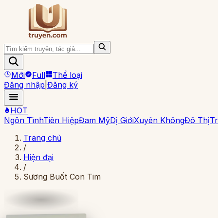
Mới
Full
Thể loại
Đăng nhập
|
Đăng ký
HOT
Ngôn Tình
Tiên Hiệp
Đam Mỹ
Dị Giới
Xuyên Không
Đô Thị
Tr
Trang chủ
/
Hiện đại
/
Sương Buốt Con Tim