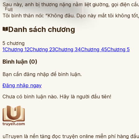
Sau này, anh bị thương nặng nằm liệt giường, gọi điện cầu
Full
Tôi bình thản nói: “Không đâu. Dạo này mắt tôi không tốt
Danh sách chương
5
chương
1
Chương 1
2
Chương 2
3
Chương 3
4
Chương 4
5
Chương 5
Bình luận (
0
)
Bạn cần đăng nhập để bình luận.
Đăng nhập ngay
Chưa có bình luận nào. Hãy là người đầu tiên!
uTruyen là nền tảng đọc truyện online miễn phí hàng đầu