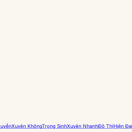
Huyễn
Xuyên Không
Trọng Sinh
Xuyên Nhanh
Đô Thị
Hiện Đạ