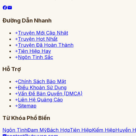
Đường Dẫn Nhanh
Truyện Mới Cập Nhật
Truyện Hot Nhất
Truyện Đã Hoàn Thành
Tiên Hiệp Hay
Ngôn Tình Sắc
Hỗ Trợ
Chính Sách Bảo Mật
Điều Khoản Sử Dụng
Vấn Đề Bản Quyền (DMCA)
Liên Hệ Quảng Cáo
Sitemap
Từ Khóa Phổ Biến
Ngôn Tình
Đam Mỹ
Bách Hợp
Tiên Hiệp
Kiếm Hiệp
Huyền 