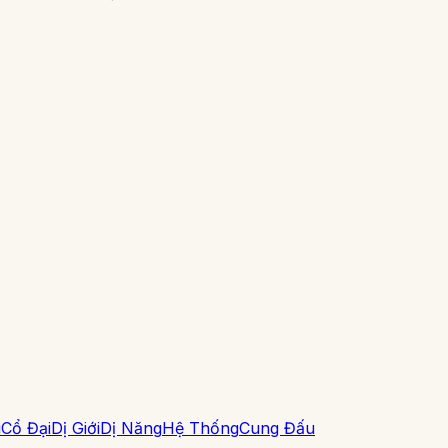
i
Cổ Đại
Dị Giới
Dị Năng
Hệ Thống
Cung Đấu