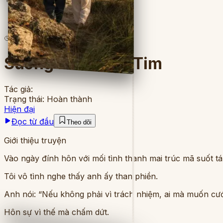
6
lượt đọc
·
5
chương
Sương Buốt Con Tim
Tác giả:
Trạng thái:
Hoàn thành
Hiện đại
Đọc từ đầu
Theo dõi
Giới thiệu truyện
Vào ngày đính hôn với mối tình thanh mai trúc mã suốt t
Tôi vô tình nghe thấy anh ấy than phiền.
Anh nói: “Nếu không phải vì trách nhiệm, ai mà muốn cư
Hôn sự vì thế mà chấm dứt.