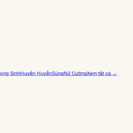
ọng Sinh
Huyền Huyễn
Sủng
Nữ Cường
Xem tất cả →