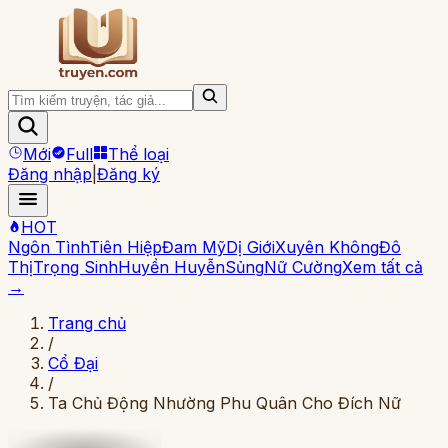
Mới
Full
Thể loại
Đăng nhập
|
Đăng ký
HOT
Ngôn Tình
Tiên Hiệp
Đam Mỹ
Dị Giới
Xuyên Không
Đô
Thị
Trọng Sinh
Huyền Huyễn
Sủng
Nữ Cường
Xem tất cả
→
Trang chủ
/
Cổ Đại
/
Ta Chủ Động Nhường Phu Quân Cho Đích Nữ