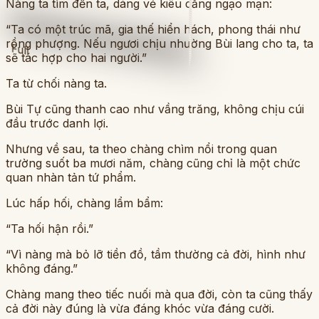
Nàng ta tìm đến ta, dáng vẻ kiêu căng ngạo mạn:
“Ta có một trúc mã, gia thế hiển hách, phong thái như
rồng phượng. Nếu ngươi chịu nhường Bùi lang cho ta, ta
Full
sẽ tác hợp cho hai người.”
Ta từ chối nàng ta.
Bùi Tự cũng thanh cao như vầng trăng, không chịu cúi
đầu trước danh lợi.
Nhưng về sau, ta theo chàng chìm nổi trong quan
trường suốt ba mươi năm, chàng cũng chỉ là một chức
quan nhàn tản tứ phẩm.
Lúc hấp hối, chàng lẩm bẩm:
“Ta hối hận rồi.”
“Vì nàng mà bỏ lỡ tiền đồ, tầm thường cả đời, hình như
không đáng.”
Chàng mang theo tiếc nuối mà qua đời, còn ta cũng thấy
cả đời này đúng là vừa đáng khóc vừa đáng cười.