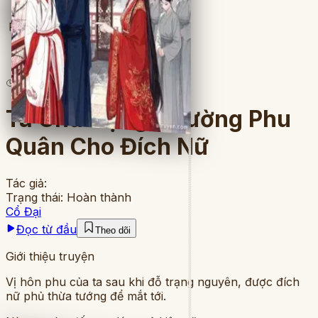
Full
3
lượt đọc
·
10
chương
Ta Chủ Động Nhường Phu
Quân Cho Đích Nữ
Tác giả:
Trạng thái:
Hoàn thành
Cổ Đại
Đọc từ đầu
Theo dõi
Giới thiệu truyện
Vị hôn phu của ta sau khi đỗ trạng nguyên, được đích
nữ phủ thừa tướng để mắt tới.