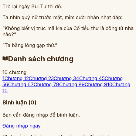
Trở lại ngày Bùi Tự thi đỗ.
Ta nhìn quý nữ trước mặt, mỉm cười nhàn nhạt đáp:
“Không biết vị trúc mã kia của Cố tiểu thư là công tử nhà
nào?”
“Ta bằng lòng gặp thử.”
Danh sách chương
10
chương
1
Chương 1
2
Chương 2
3
Chương 3
4
Chương 4
5
Chương
5
6
Chương 6
7
Chương 7
8
Chương 8
9
Chương 9
10
Chương
10
Bình luận (
0
)
Bạn cần đăng nhập để bình luận.
Đăng nhập ngay