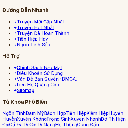
Đường Dẫn Nhanh
Truyện Mới Cập Nhật
Truyện Hot Nhất
Truyện Đã Hoàn Thành
Tiên Hiệp Hay
Ngôn Tình Sắc
Hỗ Trợ
Chính Sách Bảo Mật
Điều Khoản Sử Dụng
Vấn Đề Bản Quyền (DMCA)
Liên Hệ Quảng Cáo
Sitemap
Từ Khóa Phổ Biến
Ngôn Tình
Đam Mỹ
Bách Hợp
Tiên Hiệp
Kiếm Hiệp
Huyền
Huyễn
Xuyên Không
Trọng Sinh
Xuyên Nhanh
Đô Thị
Hiện
Đại
Cổ Đại
Dị Giới
Dị Năng
Hệ Thống
Cung Đấu