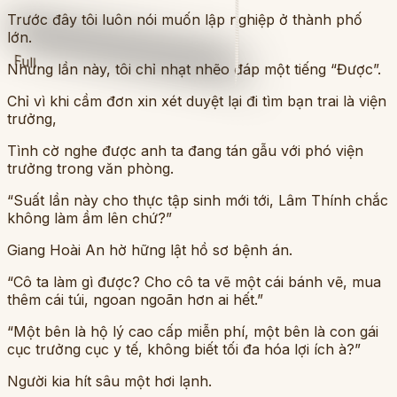
Trước đây tôi luôn nói muốn lập nghiệp ở thành phố
lớn.
Full
Nhưng lần này, tôi chỉ nhạt nhẽo đáp một tiếng “Được”.
Chỉ vì khi cầm đơn xin xét duyệt lại đi tìm bạn trai là viện
trưởng,
Tình cờ nghe được anh ta đang tán gẫu với phó viện
trưởng trong văn phòng.
“Suất lần này cho thực tập sinh mới tới, Lâm Thính chắc
không làm ầm lên chứ?”
Giang Hoài An hờ hững lật hồ sơ bệnh án.
“Cô ta làm gì được? Cho cô ta vẽ một cái bánh vẽ, mua
thêm cái túi, ngoan ngoãn hơn ai hết.”
“Một bên là hộ lý cao cấp miễn phí, một bên là con gái
cục trưởng cục y tế, không biết tối đa hóa lợi ích à?”
Người kia hít sâu một hơi lạnh.