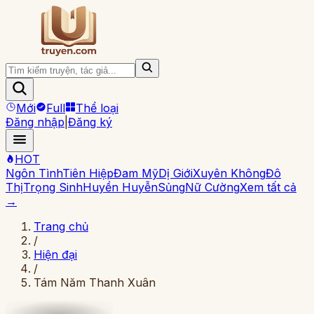
Mới
Full
Thể loại
Đăng nhập
|
Đăng ký
HOT
Ngôn Tình
Tiên Hiệp
Đam Mỹ
Dị Giới
Xuyên Không
Đô
Thị
Trọng Sinh
Huyền Huyễn
Sủng
Nữ Cường
Xem tất cả
→
Trang chủ
/
Hiện đại
/
Tám Năm Thanh Xuân