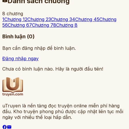
Danh sách chương
8
chương
1
Chương 1
2
Chương 2
3
Chương 3
4
Chương 4
5
Chương
5
6
Chương 6
7
Chương 7
8
Chương 8
Bình luận (
0
)
Bạn cần đăng nhập để bình luận.
Đăng nhập ngay
Chưa có bình luận nào. Hãy là người đầu tiên!
uTruyen là nền tảng đọc truyện online miễn phí hàng
đầu. Kho truyện phong phú được cập nhật liên tục mỗi
ngày với nhiều thể loại hấp dẫn.