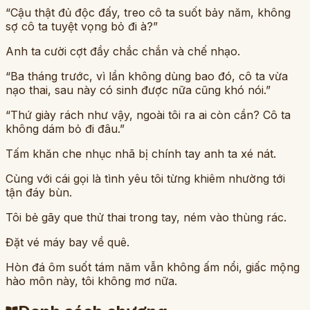
“Cậu thật đủ độc đấy, treo cô ta suốt bảy năm, không
sợ cô ta tuyệt vọng bỏ đi à?”
Anh ta cười cợt đầy chắc chắn và chế nhạo.
“Ba tháng trước, vì lần không dùng bao đó, cô ta vừa
nạo thai, sau này có sinh được nữa cũng khó nói.”
“Thứ giày rách như vậy, ngoài tôi ra ai còn cần? Cô ta
không dám bỏ đi đâu.”
Tấm khăn che nhục nhã bị chính tay anh ta xé nát.
Cùng với cái gọi là tình yêu tôi từng khiêm nhường tới
tận đáy bùn.
Tôi bẻ gãy que thử thai trong tay, ném vào thùng rác.
Đặt vé máy bay về quê.
Hòn đá ôm suốt tám năm vẫn không ấm nổi, giấc mộng
hào môn này, tôi không mơ nữa.