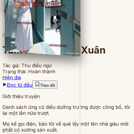
Full
2
lượt đọc
·
8
chương
Tám Năm Thanh Xuân
Tác giả:
Thu điếu ngư
Trạng thái:
Hoàn thành
Hiện đại
Đọc từ đầu
Theo dõi
Giới thiệu truyện
Danh sách ứng cử điều dưỡng trưởng được công bố, tôi
lại một lần nữa trượt.
Mẹ kế gọi điện, bảo tôi về quê lấy một tên nhà giàu mới
phất có xưởng sản xuất.