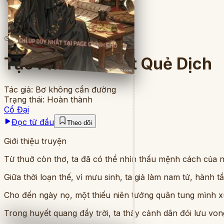
6
lượt đọc
·
10
chương
Tạo Phản Từ Một Quẻ Dịch
Tác giả:
Bơ không cần đường
Trạng thái:
Hoàn thành
Cổ Đại
Đọc từ đầu
Theo dõi
Giới thiệu truyện
Từ thuở còn thơ, ta đã có thể nhìn thấu mệnh cách của n
Giữa thời loạn thế, vì mưu sinh, ta giả làm nam tử, hành 
Cho đến ngày nọ, một thiếu niên tướng quân tung mình xu
Trong huyết quang đầy trời, ta thấy cảnh dân đói lưu vo