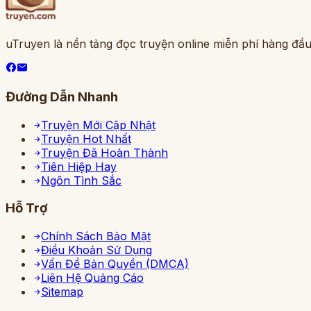
uTruyen là nền tảng đọc truyện online miễn phí hàng đầu
Đường Dẫn Nhanh
Truyện Mới Cập Nhật
Truyện Hot Nhất
Truyện Đã Hoàn Thành
Tiên Hiệp Hay
Ngôn Tình Sắc
Hỗ Trợ
Chính Sách Bảo Mật
Điều Khoản Sử Dụng
Vấn Đề Bản Quyền (DMCA)
Liên Hệ Quảng Cáo
Sitemap