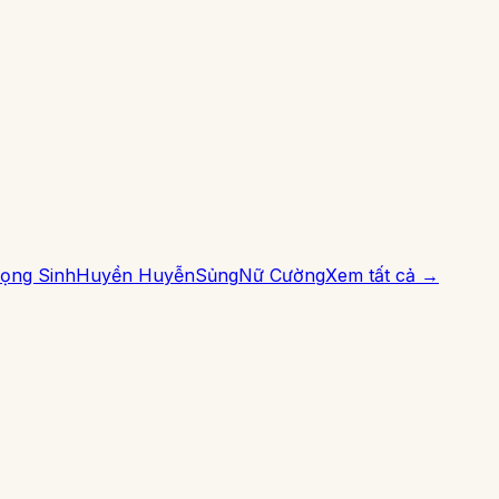
ọng Sinh
Huyền Huyễn
Sủng
Nữ Cường
Xem tất cả →