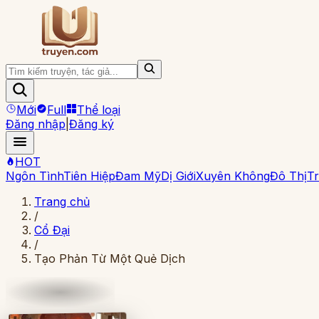
Mới
Full
Thể loại
Đăng nhập
|
Đăng ký
HOT
Ngôn Tình
Tiên Hiệp
Đam Mỹ
Dị Giới
Xuyên Không
Đô Thị
Tr
Trang chủ
/
Cổ Đại
/
Tạo Phản Từ Một Quẻ Dịch