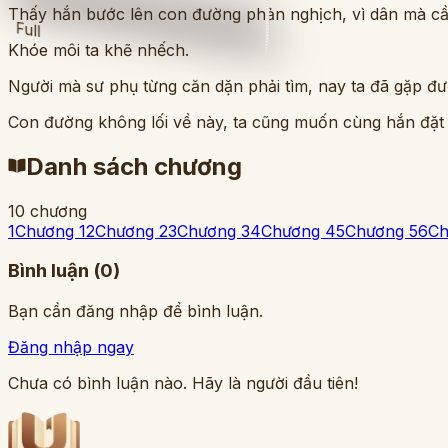
Thấy hắn bước lên con đường phản nghịch, vì dân mà cầu
Full
Khóe môi ta khẽ nhếch.
Người mà sư phụ từng căn dặn phải tìm, nay ta đã gặp đư
Con đường không lối về này, ta cũng muốn cùng hắn đặt
Danh sách chương
10
chương
1
Chương 1
2
Chương 2
3
Chương 3
4
Chương 4
5
Chương 5
6
Ch
Bình luận (
0
)
Bạn cần đăng nhập để bình luận.
Đăng nhập ngay
Chưa có bình luận nào. Hãy là người đầu tiên!