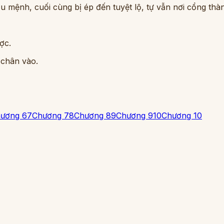
 mệnh, cuối cùng bị ép đến tuyệt lộ, tự vẫn nơi cổng thà
ợc.
 chân vào.
ương 6
7
Chương 7
8
Chương 8
9
Chương 9
10
Chương 10