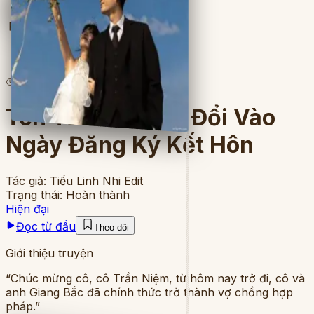
Full
7
lượt đọc
·
8
chương
Tên Tôi Đã Được Đổi Vào
Ngày Đăng Ký Kết Hôn
Tác giả:
Tiểu Linh Nhi Edit
Trạng thái:
Hoàn thành
Hiện đại
Đọc từ đầu
Theo dõi
Giới thiệu truyện
“Chúc mừng cô, cô Trần Niệm, từ hôm nay trở đi, cô và
anh Giang Bắc đã chính thức trở thành vợ chồng hợp
pháp.”