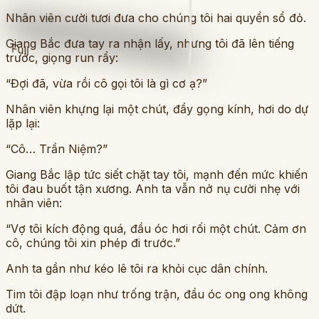
Nhân viên cười tươi đưa cho chúng tôi hai quyển sổ đỏ.
Giang Bắc đưa tay ra nhận lấy, nhưng tôi đã lên tiếng
Full
trước, giọng run rẩy:
“Đợi đã, vừa rồi cô gọi tôi là gì cơ ạ?”
Nhân viên khựng lại một chút, đẩy gọng kính, hơi do dự
lặp lại:
“Cô… Trần Niệm?”
Giang Bắc lập tức siết chặt tay tôi, mạnh đến mức khiến
tôi đau buốt tận xương. Anh ta vẫn nở nụ cười nhẹ với
nhân viên:
“Vợ tôi kích động quá, đầu óc hơi rối một chút. Cảm ơn
cô, chúng tôi xin phép đi trước.”
Anh ta gần như kéo lê tôi ra khỏi cục dân chính.
Tim tôi đập loạn như trống trận, đầu óc ong ong không
dứt.