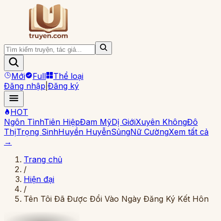
Mới
Full
Thể loại
Đăng nhập
|
Đăng ký
HOT
Ngôn Tình
Tiên Hiệp
Đam Mỹ
Dị Giới
Xuyên Không
Đô
Thị
Trọng Sinh
Huyền Huyễn
Sủng
Nữ Cường
Xem tất cả
→
Trang chủ
/
Hiện đại
/
Tên Tôi Đã Được Đổi Vào Ngày Đăng Ký Kết Hôn