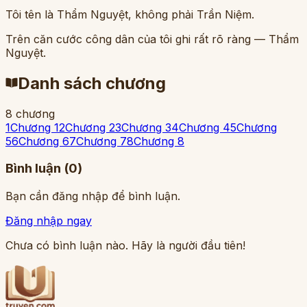
Tôi tên là Thẩm Nguyệt, không phải Trần Niệm.
Trên căn cước công dân của tôi ghi rất rõ ràng — Thẩm
Nguyệt.
Danh sách chương
8
chương
1
Chương 1
2
Chương 2
3
Chương 3
4
Chương 4
5
Chương
5
6
Chương 6
7
Chương 7
8
Chương 8
Bình luận (
0
)
Bạn cần đăng nhập để bình luận.
Đăng nhập ngay
Chưa có bình luận nào. Hãy là người đầu tiên!