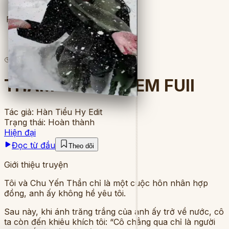
Full
4
lượt đọc
·
4
chương
THẦM THƯƠNG EM FUll
Tác giả:
Hàn Tiểu Hy Edit
Trạng thái:
Hoàn thành
Hiện đại
Đọc từ đầu
Theo dõi
Giới thiệu truyện
Tôi và Chu Yến Thần chỉ là một cuộc hôn nhân hợp
đồng, anh ấy không hề yêu tôi.
Sau này, khi ánh trăng trắng của anh ấy trở về nước, cô
ta còn đến khiêu khích tôi: “Cô chẳng qua chỉ là người