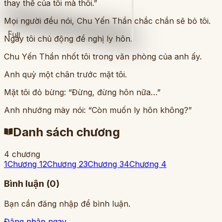
thay thế của tôi mà thôi.”
Mọi người đều nói, Chu Yến Thần chắc chắn sẽ bỏ tôi.
Full
Ngày tôi chủ động đề nghị ly hôn.
Chu Yến Thần nhốt tôi trong văn phòng của anh ấy.
Anh quỳ một chân trước mặt tôi.
Mặt tôi đỏ bừng: “Đừng, đừng hôn nữa…”
Anh nhướng mày nói: “Còn muốn ly hôn không?”
Danh sách chương
4
chương
1
Chương 1
2
Chương 2
3
Chương 3
4
Chương 4
Bình luận (
0
)
Bạn cần đăng nhập để bình luận.
Đăng nhập ngay