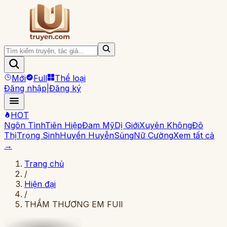
Mới
Full
Thể loại
Đăng nhập
|
Đăng ký
HOT
Ngôn Tình
Tiên Hiệp
Đam Mỹ
Dị Giới
Xuyên Không
Đô
Thị
Trọng Sinh
Huyền Huyễn
Sủng
Nữ Cường
Xem tất cả
→
Trang chủ
/
Hiện đại
/
THẦM THƯƠNG EM FUll